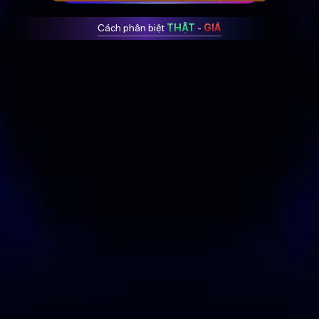
Cách phân biệt
THẬT
-
GIẢ