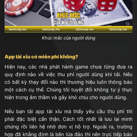
Khúc mắc của người dùng
App tài xỉu có miễn phí không?
Hiện nay, các nhà phát hành game chưa từng đưa ra
quy định nào về việc thu phí người dùng khi tải. Nếu
có bất kỳ thay đổi nào thì thương hiệu luôn thông báo
một cách cụ thể. Chúng tôi tuyệt đối không tự ý thực
hiện trong âm thầm và gây khó chịu cho người dùng.
Nếu bạn tải app tài xỉu mà thấy yêu cầu thu phí thì
phải đặc biệt cẩn thận. Cách tốt nhất là lưu lại minh
chứng rồi liên hệ nhờ đơn vị hỗ trợ. Ngoài ra, trường
hợp đã khẳng định là bên lừa đảo thì nên trực tiếp báo