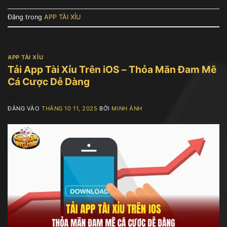
Đăng trong
APP TÀI XỈU
APP TÀI XỈU
Tải App Tài Xỉu Trên iOS – Thỏa Mãn Đam Mê
Cá Cược Dễ Dàng
ĐĂNG VÀO
THÁNG 10 11, 2025
BỞI
MINH ÁNH