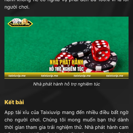
người chơi.
Nhà phát hành hỗ trợ nghiêm túc
Kết bài
App tài xỉu của Taixiuvip mang đến nhiều điều bất ngờ
cho người chơi. Chúng tôi mong muốn bạn thử dành
thời gian tham gia trải nghiệm thử. Nhà phát hành cam