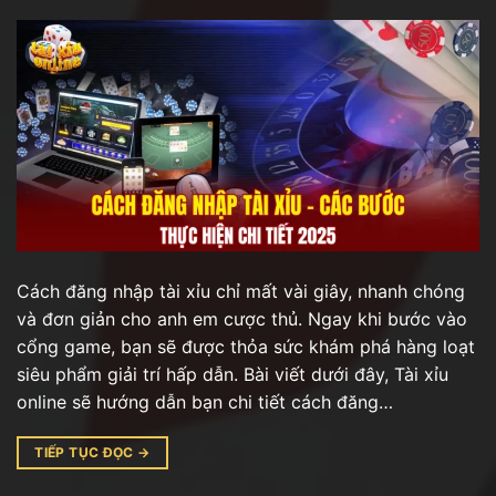
Cách đăng nhập tài xỉu chỉ mất vài giây, nhanh chóng
và đơn giản cho anh em cược thủ. Ngay khi bước vào
cổng game, bạn sẽ được thỏa sức khám phá hàng loạt
siêu phẩm giải trí hấp dẫn. Bài viết dưới đây, Tài xỉu
online sẽ hướng dẫn bạn chi tiết cách đăng…
TIẾP TỤC ĐỌC
→