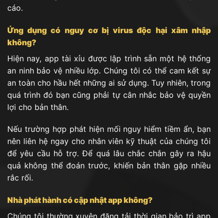
cáo.
Ứng dụng có nguy cơ bị virus độc hại xâm nhập
không?
Hiện nay, app tài xỉu được lập trình sẵn một hệ thống
an ninh bảo vệ nhiều lớp. Chúng tôi có thể cam kết sự
an toàn cho hầu hết những ai sử dụng. Tuy nhiên, trong
quá trình đó bạn cũng phải tự cân nhắc bảo vệ quyền
lợi cho bản thân.
Nếu trường hợp phát hiện mối nguy hiểm tiềm ẩn, bạn
nên liên hệ ngay cho nhân viên kỹ thuật của chúng tôi
để yêu cầu hỗ trợ. Để quá lâu chắc chắn gây ra hậu
quả không thể đoán trước, khiến bản thân gặp nhiều
rắc rối.
Nhà phát hành có cập nhật app không?
Chúng tôi thường xuyên đăng tải thời gian bảo trì app