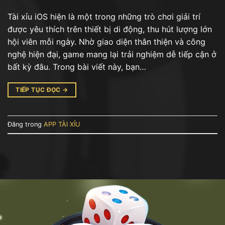
Tài xỉu iOS hiện là một trong những trò chơi giải trí
được yêu thích trên thiết bị di động, thu hút lượng lớn
hội viên mỗi ngày. Nhờ giao diện thân thiện và công
nghệ hiện đại, game mang lại trải nghiệm dễ tiếp cận ở
bất kỳ đâu. Trong bài viết này, bạn…
TIẾP TỤC ĐỌC
→
Đăng trong
APP TÀI XỈU