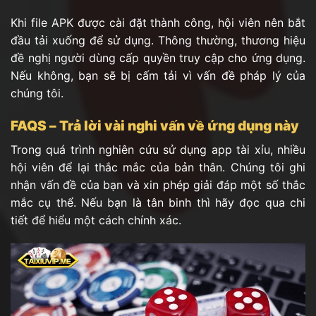
Khi file APK được cài đặt thành công, hội viên nên bắt
đầu tải xuống để sử dụng. Thông thường, thương hiệu
đề nghị người dùng cấp quyền truy cập cho ứng dụng.
Nếu không, bạn sẽ bị cấm tải vì vấn đề pháp lý của
chúng tôi.
FAQS – Trả lời vài nghi vấn về ứng dụng này
Trong quá trình nghiên cứu sử dụng app tài xỉu, nhiều
hội viên để lại thắc mắc của bản thân. Chúng tôi ghi
nhận vấn đề của bạn và xin phép giải đáp một số thắc
mắc cụ thể. Nếu bạn là tân binh thì hãy đọc qua chi
tiết để hiểu một cách chính xác.