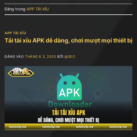
Đăng trong
APP TÀI XỈU
APP TÀI XỈU
Tải tài xỉu APK dễ dàng, chơi mượt mọi thiết bị
ĐĂNG VÀO
THÁNG 8 3, 2025
BỞI
@SEO