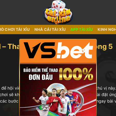
RÒ CHƠI TÀI XỈU
NHÀ CÁI TÀI XỈU
APP TÀI XỈU
KINH NGH
d – Thao Tác Đơn Giản Chỉ Trong 5
×
để hội viên có thể tham gia trải nghiệm trò chơi thú vị này.
 chơi sẽ không tốn quá nhiều thời gian để có thể cài đặt ứn
 các bước thực hiện, cùng
Tài xỉu online
theo dõi ngay bài v