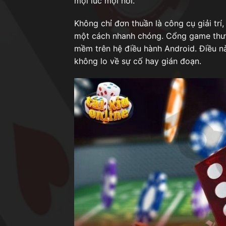
mọi lúc mọi nơi.
Không chỉ đơn thuần là công cụ giải trí
một cách nhanh chóng. Cổng game thườ
mềm trên hệ điều hành Android. Điều nà
không lo về sự cố hay gián đoạn.