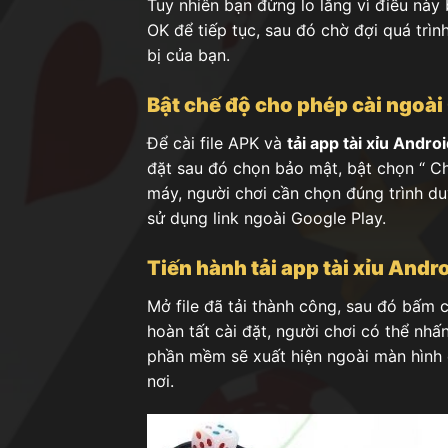
Tuy nhiên bạn đừng lo lắng vì điều này 
OK để tiếp tục, sau đó chờ đợi quá trình
bị của bạn.
Bật chế độ cho phép cài ngoài
Để cài file APK và
tải app tài xỉu Andro
đặt sau đó chọn bảo mật, bật chọn “ Ch
máy, người chơi cần chọn đúng trình du
sử dụng link ngoài Google Play.
Tiến hành tải app tài xỉu Andr
Mở file đã tải thành công, sau đó bấm c
hoàn tất cài đặt, người chơi có thể nh
phần mềm sẽ xuất hiện ngoài màn hình c
nơi.