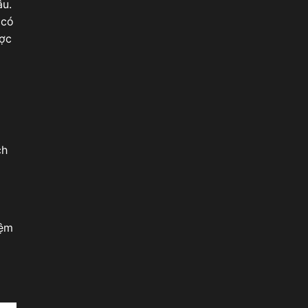
âu.
 có
ược
ch
iệm