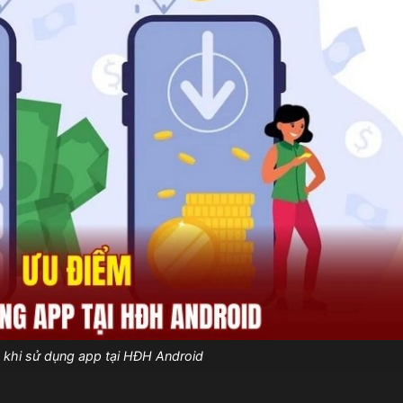
 khi sử dụng app tại HĐH Android