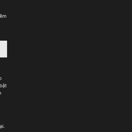
mềm
o
bật
n
ại.