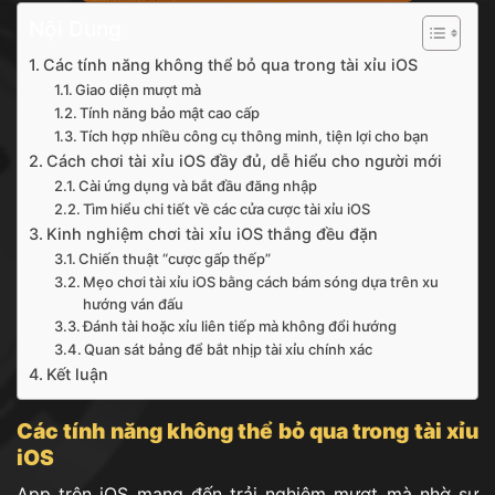
Nội Dung
Các tính năng không thể bỏ qua trong tài xỉu iOS
Giao diện mượt mà
Tính năng bảo mật cao cấp
Tích hợp nhiều công cụ thông minh, tiện lợi cho bạn
Cách chơi tài xỉu iOS đầy đủ, dễ hiểu cho người mới
Cài ứng dụng và bắt đầu đăng nhập
Tìm hiểu chi tiết về các cửa cược tài xỉu iOS
Kinh nghiệm chơi tài xỉu iOS thắng đều đặn
Chiến thuật “cược gấp thếp”
Mẹo chơi tài xỉu iOS bằng cách bám sóng dựa trên xu
hướng ván đấu
Đánh tài hoặc xỉu liên tiếp mà không đổi hướng
Quan sát bảng để bắt nhịp tài xỉu chính xác
Kết luận
Các tính năng không thể bỏ qua trong tài xỉu
iOS
App trên iOS mang đến trải nghiệm mượt mà nhờ sự