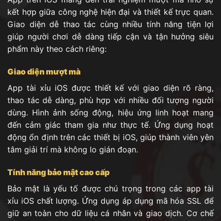
kết hợp giữa công nghệ hiện đại và thiết kế trực quan.
Giao diện dễ thao tác cùng nhiều tính năng tiện lợi
giúp người chơi dễ dàng tiếp cận và tận hưởng siêu
phẩm này theo cách riêng:
Giao diện mượt mà
App tài xỉu iOS được thiết kế với giao diện rõ ràng,
thao tác dễ dàng, phù hợp với nhiều đối tượng người
dùng. Hình ảnh sống động, hiệu ứng linh hoạt mang
đến cảm giác tham gia như thực tế. Ứng dụng hoạt
động ổn định trên các thiết bị iOS, giúp thành viên yên
tâm giải trí mà không lo gián đoạn.
Tính năng bảo mật cao cấp
Bảo mật là yếu tố được chú trọng trong các app tài
xỉu iOS chất lượng. Ứng dụng áp dụng mã hóa SSL để
giữ an toàn cho dữ liệu cá nhân và giao dịch. Cơ chế