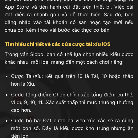
App Store và tiến hành cài đặt trên thiết bị. Việc cài
đặt diễn ra nhanh gọn và dễ thực hiện. Sau đó, bạn
đăng nhập vào tài khoản có sẵn hoặc tạo mới nếu
chưa có, kèm theo vài bước xác thực cơ bản.
Tìm hiểu chi tiết về các cửa cược tài xỉu iOS
Trong ván Sicbo, bạn có thể lựa chọn nhiều kiểu cược
khác nhau, mỗi loại mang đến một cách chơi riêng:
Cược Tài/Xỉu: Kết quả trên 10 là Tài, 10 hoặc thấp
hơn là Xỉu.
Cược tổng điểm: Chọn chính xác tổng điểm cụ thể,
ví dụ 9, 10, 11…Xác suất thấp thì mức thưởng thường
cao hơn.
Cược bộ ba: Đặt cược ba viên xúc xắc sẽ ra cùng
một con số. Đây là kiểu cược khó trúng nhưng ăn
tiền lớn.