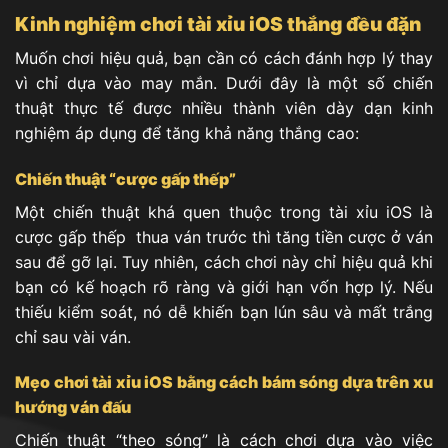
Kinh nghiệm chơi tài xỉu iOS thắng đều đặn
Muốn chơi hiệu quả, bạn cần có cách đánh hợp lý thay
vì chỉ dựa vào may mắn. Dưới đây là một số chiến
thuật thực tế được nhiều thành viên dày dạn kinh
nghiệm áp dụng để tăng khả năng thắng cao:
Chiến thuật “cược gấp thếp”
Một chiến thuật khá quen thuộc trong tài xỉu iOS là
cược gấp thếp thua ván trước thì tăng tiền cược ở ván
sau để gỡ lại. Tuy nhiên, cách chơi này chỉ hiệu quả khi
bạn có kế hoạch rõ ràng và giới hạn vốn hợp lý. Nếu
thiếu kiểm soát, nó dễ khiến bạn lún sâu và mất trắng
chỉ sau vài ván.
Mẹo chơi tài xỉu iOS bằng cách bám sóng dựa trên xu
hướng ván đấu
Chiến thuật “theo sóng” là cách chơi dựa vào việc