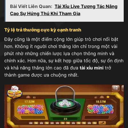
Bài Viết Liên Quan:
Tài Xỉu Live Tương Tác Nâng
Cao Sự Hứng Thú Khi Tham Gia
Tỷ lệ trả thưởng cực kỳ cạnh tranh
Đây cũng là một điểm cộng lớn giúp trò chơi nổi bật
hơn. Không ít người chơi thắng lớn chỉ trong một vài
phút nhờ những chiến lược lựa chọn thông minh và
chính xác. Hơn nữa, sự kết hợp giữa tốc độ, sự ổn định
và khả năng thắng lớn cao đã đưa
tài xỉu mini
trở
thành game được ưa chuộng nhất.