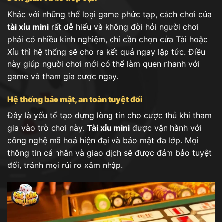
Khác với những thể loại game phức tạp, cách chơi của
tài xỉu mini
rất dễ hiểu và không đòi hỏi người chơi
phải có nhiều kinh nghiệm, chỉ cần chọn cửa Tài hoặc
Xỉu thì hệ thống sẽ cho ra kết quả ngay lập tức. Điều
này giúp người chơi mới có thể làm quen nhanh với
game và tham gia cược ngay.
Hệ thống bảo mật, an toàn tuyệt đối
Đây là yếu tố tạo dựng lòng tin cho cược thủ khi tham
gia vào trò chơi này.
Tài xỉu mini
được vận hành với
công nghệ mã hoá hiện đại và bảo mật đa lớp. Mọi
thông tin cá nhân và giao dịch sẽ được đảm bảo tuyệt
đối, tránh mọi rủi ro xâm nhập.