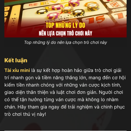
Top những lý do nên lựa chọn trò chơi này
Kết luận
Tài xỉu mini
là sự kết hợp hoàn hảo giữa trò chơi giải
trí nhanh gọn và tiềm năng thắng lớn, mang đến cơ hội
kiếm tiền nhanh chóng với những ván cược kịch tính,
giao diện thân thiện và luật chơi đơn giản. Người chơi
có thể tận hưởng từng ván cược mà không lo nhàm
chán. Hãy tham gia ngay để trải nghiệm và chinh phục
trò chơi thú vị này!