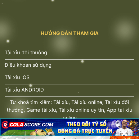
HƯỚNG DẪN THAM GIA
Tài xỉu đổi thưởng
Điều khoản sử dụng
Tài xỉu IOS
Tài xỉu ANDROID
Từ khoá tìm kiếm: Tài xỉu, Tài xỉu online, Tài xỉu đổi
thưởng, Game tài xỉu, Tài xỉu online uy tín, App tài xỉu
online
×
×
×
Bản quyền thuộc taixiuvip.me
×