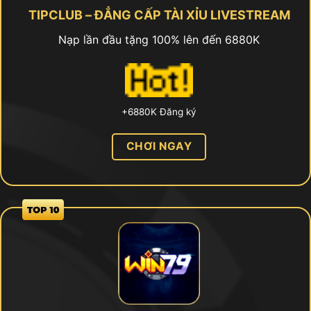
TIPCLUB – ĐẲNG CẤP TÀI XỈU LIVESTREAM
Nạp lần đầu tặng 100% lên đến 6880K
+6880K Đăng ký
CHƠI NGAY