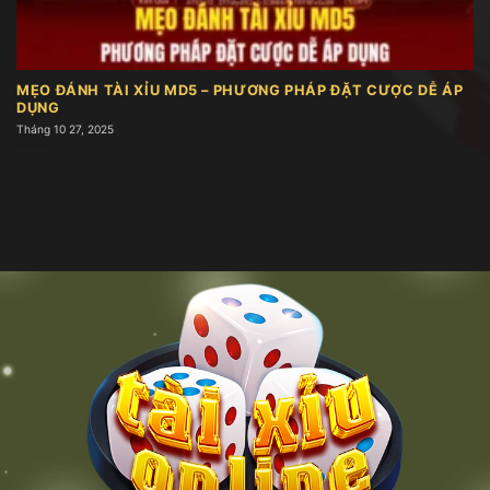
trong trò tài xỉu. Người chơi dự đoán tổng điểm
của ba viên xúc xắc là lớn (từ 11 trở lên) hay nhỏ
(dưới 11). Lối chơi đơn giản, dễ hiểu và tỷ lệ ăn rõ
MẸO ĐÁNH TÀI XỈU MD5 – PHƯƠNG PHÁP ĐẶT CƯỢC DỄ ÁP
ràng khiến nó trở thành lựa chọn lý tưởng cho
DỤNG
người mới bắt đầu.
Tháng 10 27, 2025
Kèo tổng điểm
Hình thức cược tổng điểm mang đến trải nghiệm
cực đã, khi người chơi cần dự đoán tổng ba viên
xúc xắc nằm trong khoảng từ 4 đến 17 điểm. Mặc
dù cơ hội nhận thưởng lớn, nhưng để dự đoán chính
xác đòi hỏi sự phân tích kỹ lưỡng và chiến thuật rõ
ràng. Đây là lựa chọn cho những ai thích mạo hiểm
và muốn tăng thêm phần gay cấn trong quá trình
cá cược.
Cược chẵn lẻ