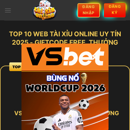
Bỏ
ĐĂNG
ĐĂNG
qua
KÝ
NHẬP
nội
dung
TOP 10 WEB TÀI XỈU ONLINE UY TÍN
2025 - GIFTCODE FREE, THƯỞNG
LỚN
×
VSbet – NHÀ CÁI CHƠI ĐỔI THƯỞNG
SỐ 1