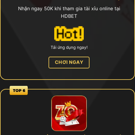
Nhận ngay 50K khi tham gia tài xỉu online tại
HDBET
Tải ứng dụng ngay!
CHƠI NGAY