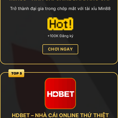
Trở thành đại gia trong chớp mắt với tài xỉu Min88
+100K Đăng ký
CHƠI NGAY
HDBET – NHÀ CÁI ONLINE THỨ THIỆT