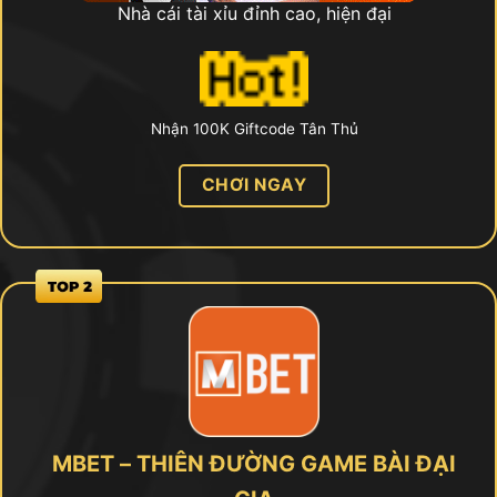
Nhà cái tài xỉu đỉnh cao, hiện đại
Nhận 100K Giftcode Tân Thủ
CHƠI NGAY
MBET – THIÊN ĐƯỜNG GAME BÀI ĐẠI