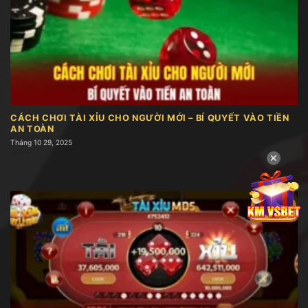
Sảnh cung cấp đa dạng hình thức đặt cược, tạo
điều kiện để người chơi linh hoạt thử sức và tìm ra
cách chơi phù hợp. Mỗi loại kèo mang nét đặc
trưng riêng, mở ra nhiều cơ hội để chinh phục phần
thưởng lớn:
CÁCH CHƠI TÀI XỈU CHO NGƯỜI MỚI – BÍ QUYẾT VÀO TIỀN
AN TOÀN
Tháng 10 29, 2025
✕
Cập nhật các cách cược tài xỉu hot hit hiện nay
Cược tài – xỉu
Hình thức này mang kiểu chơi được ưa chuộng nhất