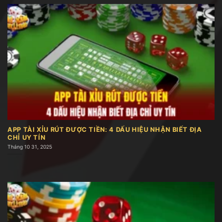
Sơ lược về Tài xỉu online
Người chơi sẽ được trải nghiệm trong không gian
chuyên nghiệp, giao diện trực quan, dễ sử dụng
cùng hệ thống dịch vụ tối ưu, đảm bảo an toàn và
tiện lợi trong từng lượt đặt cược.
APP TÀI XỈU RÚT ĐƯỢC TIỀN: 4 DẤU HIỆU NHẬN BIẾT ĐỊA
Ngoài các môn thể thao như bóng đá, bóng rổ,
CHỈ UY TÍN
tennis, tài xỉu còn mở rộng tới các sự kiện giải trí
Tháng 10 31, 2025
như eSports. Với dữ liệu phong phú và tỷ lệ trả
thưởng rõ ràng, đây là điểm đến lý tưởng cho
những ai đam mê cá cược hiện đại.
Tổng hợp các loại cược tài xỉu cực hot