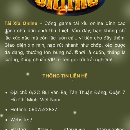
Tài Xỉu Online
– Cổng game tài xỉu online đỉnh cao
dành cho dân chơi thứ thiệt! Vào đây, bạn không chỉ
lắc xúc xắc mà còn lắc luôn cả… ví tiền cho đầy thêm.
Giao diện xịn mịn, nạp rút nhanh như chớp, kèo cược
đa dạng, thưởng lớn bùng nổ. Chơi là cuốn, thắng là
sướng, đúng chuẩn VIP từ tên gọi tới trải nghiệm!
THÔNG TIN LIÊN HỆ
Địa chỉ: 6/2C Bùi Văn Ba, Tân Thuận Đông, Quận 7,
Hồ Chí Minh, Việt Nam
Hotline: 0907522837
Website: /
Hastag: #taixiu, #taixiuvip, #taixiuonline,