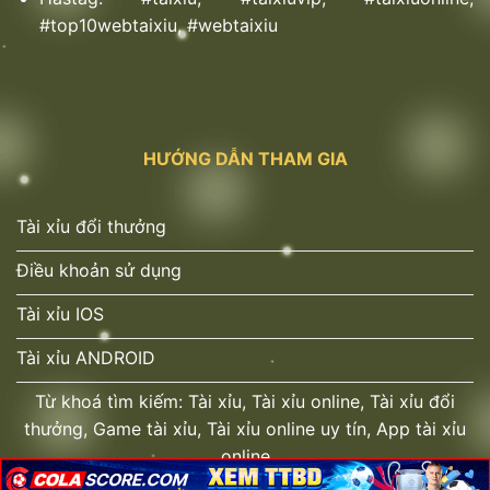
#top10webtaixiu, #webtaixiu
HƯỚNG DẪN THAM GIA
Tài xỉu đổi thưởng
Điều khoản sử dụng
Tài xỉu IOS
Tài xỉu ANDROID
Từ khoá tìm kiếm: Tài xỉu, Tài xỉu online, Tài xỉu đổi
thưởng, Game tài xỉu, Tài xỉu online uy tín, App tài xỉu
online