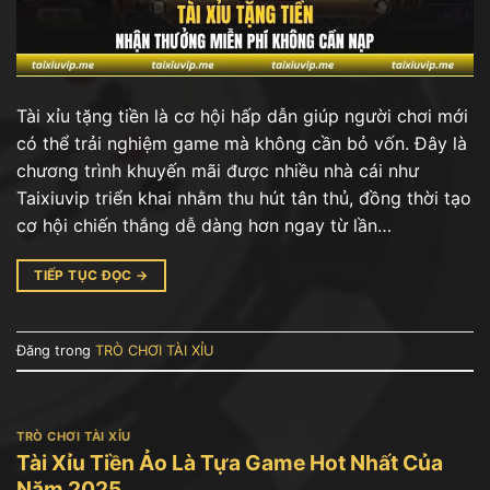
Tài xỉu tặng tiền là cơ hội hấp dẫn giúp người chơi mới
có thể trải nghiệm game mà không cần bỏ vốn. Đây là
chương trình khuyến mãi được nhiều nhà cái như
Taixiuvip triển khai nhằm thu hút tân thủ, đồng thời tạo
cơ hội chiến thắng dễ dàng hơn ngay từ lần…
TIẾP TỤC ĐỌC
→
Đăng trong
TRÒ CHƠI TÀI XỈU
TRÒ CHƠI TÀI XỈU
Tài Xỉu Tiền Ảo Là Tựa Game Hot Nhất Của
Năm 2025