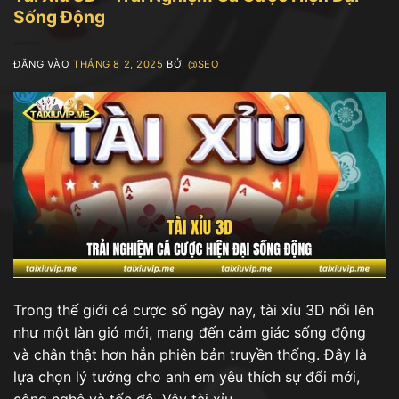
Sống Động
ĐĂNG VÀO
THÁNG 8 2, 2025
BỞI
@SEO
Trong thế giới cá cược số ngày nay, tài xỉu 3D nổi lên
như một làn gió mới, mang đến cảm giác sống động
và chân thật hơn hẳn phiên bản truyền thống. Đây là
lựa chọn lý tưởng cho anh em yêu thích sự đổi mới,