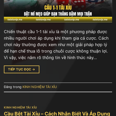
Chiến thuật cầu 1-1 tài xỉu là một phương pháp được
nhiều người chơi áp dụng khi tham gia cá cược. Cách
chơi này thường được xem như một giải pháp hợp lý
để hạn chế thua lỗ trong chuỗi cược không thuận lợi.
Vì vậy, việc nắm rõ thông tin về hình thức này…
TIẾP TỤC ĐỌC
→
Đăng trong
KINH NGHIỆM TÀI XỈU
KINH NGHIỆM TÀI XỈU
Cầu Bệt Tài Xỉu – Cách Nhận Biết Và Áp Dụng