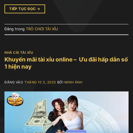
TIẾP TỤC ĐỌC
→
Đăng trong
TRÒ CHƠI TÀI XỈU
NHÀ CÁI TÀI XỈU
Khuyến mãi tài xỉu online – Ưu đãi hấp dẫn số
1 hiện nay
ĐĂNG VÀO
THÁNG 10 3, 2025
BỞI
MINH ÁNH