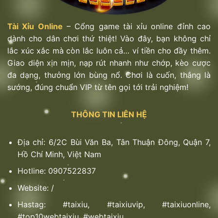
Tài Xỉu Online
– Cổng game tài xỉu online đỉnh cao
dành cho dân chơi thứ thiệt! Vào đây, bạn không chỉ
lắc xúc xắc mà còn lắc luôn cả… ví tiền cho đầy thêm.
Giao diện xịn mịn, nạp rút nhanh như chớp, kèo cược
đa dạng, thưởng lớn bùng nổ. Chơi là cuốn, thắng là
sướng, đúng chuẩn VIP từ tên gọi tới trải nghiệm!
THÔNG TIN LIÊN HỆ
Địa chỉ: 6/2C Bùi Văn Ba, Tân Thuận Đông, Quận 7,
Hồ Chí Minh, Việt Nam
Hotline: 0907522837
Website: /
Hastag: #taixiu, #taixiuvip, #taixiuonline,
#top10webtaixiu, #webtaixiu