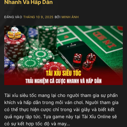
Nhanh Và Hấp Dẫn
ĐĂNG VÀO
THÁNG 10 9, 2025
BỞI
MINH ÁNH
Tài xỉu siêu tốc mang lại cho người tham gia sự phấn
khích và hấp dẫn trong mỗi ván chơi. Người tham gia
có thể thực hiện cược chỉ trong vài giây và biết kết
quả ngay lập tức. Tựa game này tại Tài Xỉu Online sẽ
có sự kết hợp tốc độ và may…