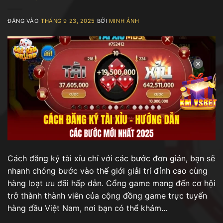
ĐĂNG VÀO
THÁNG 9 23, 2025
BỞI
MINH ÁNH
✕
Cách đăng ký tài xỉu chỉ với các bước đơn giản, bạn sẽ
nhanh chóng bước vào thế giới giải trí đỉnh cao cùng
hàng loạt ưu đãi hấp dẫn. Cổng game mang đến cơ hội
trở thành thành viên của cộng đồng game trực tuyến
hàng đầu Việt Nam, nơi bạn có thể khám…