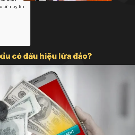
 tiền uy tín
 xỉu có dấu hiệu lừa đảo?