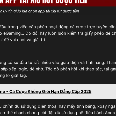
 uy tín giúp lựa chọn app tài xỉu rút được tiền
 đầu trong việc cấp phép hoạt động cá cược trực tuyến cần
o eGaming… Do đó, hãy luôn luôn kiểm tra giấy phép để c
để vui chơi và giải trí.
ờng có sự đầu tư rất nhiều vào giao diện và tính năng. Tha
ắp xếp logic, dễ nhớ. Tốc độ phản hồi khi thao tác, tải g
g lo giật lag.
line - Cá Cược Không Giới Hạn Đẳng Cấp 2025
u chỉnh dù sử dụng điện thoại hay máy tính bảng, xoay ng
 có thể nhanh chóng cài đặt dù sử dụng hệ điều hành Andr