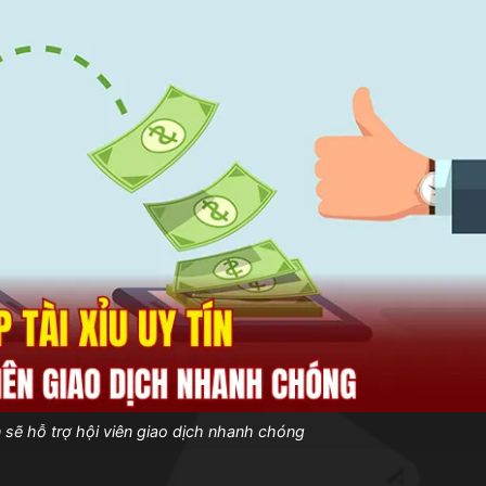
ín sẽ hỗ trợ hội viên giao dịch nhanh chóng