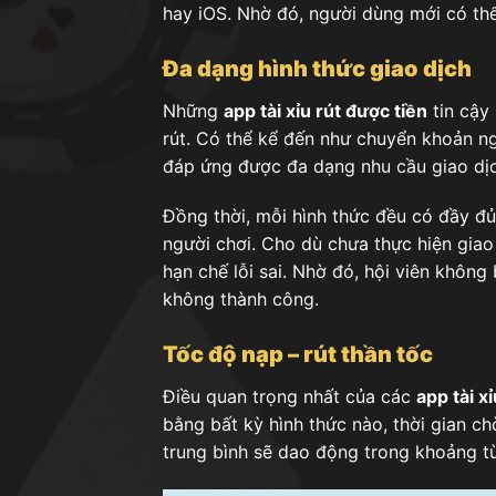
hay iOS. Nhờ đó, người dùng mới có t
Đa dạng hình thức giao dịch
Những
app tài xỉu rút được tiền
tin cậy
rút. Có thể kể đến như chuyển khoản ngâ
đáp ứng được đa dạng nhu cầu giao dịch,
Đồng thời, mỗi hình thức đều có đầy đủ
người chơi. Cho dù chưa thực hiện giao
hạn chế lỗi sai. Nhờ đó, hội viên không 
không thành công.
Tốc độ nạp – rút thần tốc
Điều quan trọng nhất của các
app tài x
bằng bất kỳ hình thức nào, thời gian ch
trung bình sẽ dao động trong khoảng từ