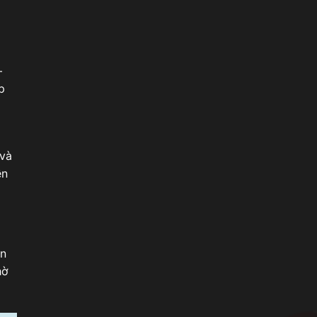
–
p
 và
ền
ện
hờ