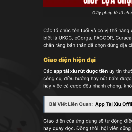
Giấy phép từ tổ chức
Các tổ chức tên tuổi và có vị thế hàng
biết là UKGC, eCorga, PAGCOR, Curaca
chắn rằng bản thân đã chọn đúng địa chỉ 
Giao diện hiện đại
Các
app tài xỉu rút được tiền
uy tín thư
công cụ, điều hướng hay nút bấm được s
hay việc cá cược đều nhanh chóng, khôn
Bài Viết Liên Quan:
App Tài Xỉu Off
Giao diện của ứng dụng sẽ tự động điề
hay quay dọc. Đồng thời, hội viên cũng