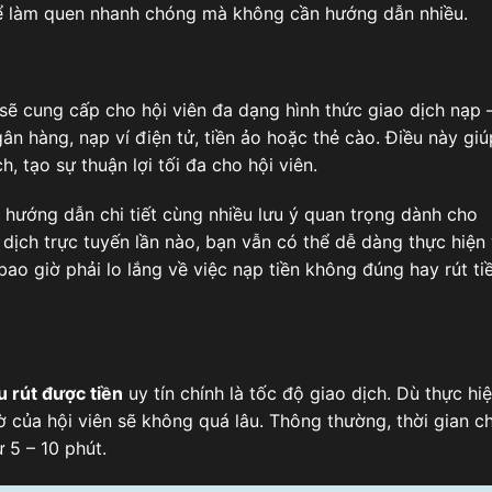
hể làm quen nhanh chóng mà không cần hướng dẫn nhiều.
 sẽ cung cấp cho hội viên đa dạng hình thức giao dịch nạp 
n hàng, nạp ví điện tử, tiền ảo hoặc thẻ cào. Điều này giú
 tạo sự thuận lợi tối đa cho hội viên.
 hướng dẫn chi tiết cùng nhiều lưu ý quan trọng dành cho
 dịch trực tuyến lần nào, bạn vẫn có thể dễ dàng thực hiện
bao giờ phải lo lắng về việc nạp tiền không đúng hay rút ti
ỉu rút được tiền
uy tín chính là tốc độ giao dịch. Dù thực hi
ờ của hội viên sẽ không quá lâu. Thông thường, thời gian c
 5 – 10 phút.