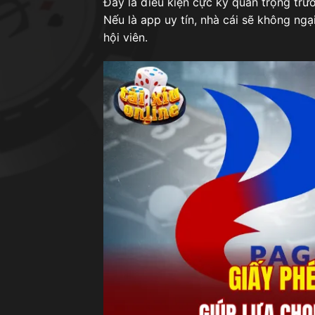
Đây là điều kiện cực kỳ quan trọng trư
Nếu là app uy tín, nhà cái sẽ không ng
hội viên.