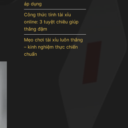
áp dụng
Công thức tính tài xỉu
online: 3 tuyệt chiêu giúp
thắng đậm
Mẹo chơi tài xỉu luôn thắng
– kinh nghiệm thực chiến
chuẩn