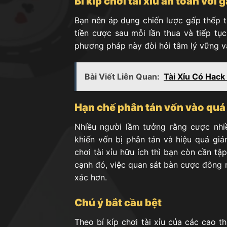
Bí kíp chơi tài xỉu an toàn với 
Bạn nên áp dụng chiến lược gấp thếp t
tiền cược sau mỗi lần thua và tiếp tụ
phương pháp này đòi hỏi tâm lý vững v
Bài Viết Liên Quan:
Tài Xỉu Có Hac
Hạn chế phân tán vốn vào quá
Nhiều người lầm tưởng rằng cược nhi
khiến vốn bị phân tán và hiệu quả giảm
chơi tài xỉu hữu ích thì bạn còn cần t
cạnh đó, việc quan sát bàn cược đông n
xác hơn.
Chú ý bắt cầu bệt
Theo bí kíp chơi tài xỉu của các cao t