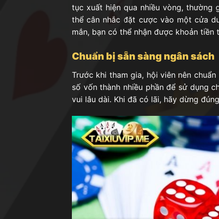
tục xuất hiện qua nhiều vòng, thường g
thể cân nhắc đặt cược vào một cửa du
mắn, bạn có thể nhận được khoản tiền 
Chuẩn bị sẵn sàng ngân sách
Trước khi tham gia, hội viên nên chuẩn 
số vốn thành nhiều phần để sử dụng cho
vui lâu dài. Khi đã có lãi, hãy dừng đú