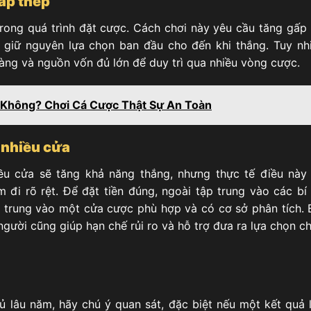
gấp thếp
rong quá trình đặt cược. Cách chơi này yêu cầu tăng gấp 
c giữ nguyên lựa chọn ban đầu cho đến khi thắng. Tuy nhi
àng và nguồn vốn đủ lớn để duy trì qua nhiều vòng cược.
k Không? Chơi Cá Cược Thật Sự An Toàn
 nhiều cửa
ều cửa sẽ tăng khả năng thắng, nhưng thực tế điều này 
 đi rõ rệt. Để đặt tiền đúng, ngoài tập trung vào các bí 
ập trung vào một cửa cược phù hợp và có cơ sở phân tích. 
gười cũng giúp hạn chế rủi ro và hỗ trợ đưa ra lựa chọn c
hủ lâu năm, hãy chú ý quan sát, đặc biệt nếu một kết quả 