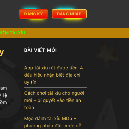
ĐĂNG KÝ
ĐĂNG NHẬP
IỆM TÀI XỈU
ày
BÀI VIẾT MỚI
App tài xỉu rút được tiền: 4
dấu hiệu nhận biết địa chỉ
uy tín
ham
Cách chơi tài xỉu cho người
 lệ
mới – bí quyết vào tiền an
gồm
toàn
Mẹo đánh tài xỉu MD5 –
phương pháp đặt cược dễ