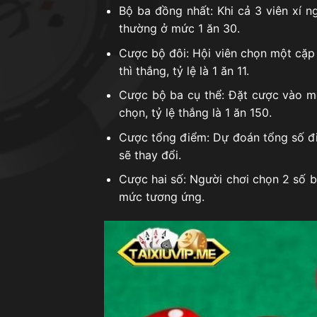
Bộ ba đồng nhất: Khi cả 3 viên xí n
thường ở mức 1 ăn 30.
Cược bộ đôi: Hội viên chọn một cặp 
thì thắng, tỷ lệ là 1 ăn 11.
Cược bộ ba cụ thể: Đặt cược vào mộ
chọn, tỷ lệ thắng là 1 ăn 150.
Cược tổng điểm: Dự đoán tổng số đi
sẽ thay đổi.
Cược hai số: Người chơi chọn 2 số b
mức tương ứng.