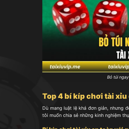
Bỏ túi ngay
Top 4 bí kíp chơi tài x
Dù mang luật lệ khá đơn giản, nhưng để
tôi muốn chia sẻ những kinh nghiệm thự