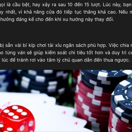
ọi là cầu bệt, hay xảy ra sau 10 đến 15 lượt. Lúc này, bạ
y nhất, vì khả năng cửa đó tiếp tục thắng khá cao. Nếu 
thưởng đáng kể cho đến khi xu hướng này thay đổi.
bị sẵn vài bí kíp chơi tài xỉu ngân sách phù hợp. Việc chia
 từng ván sẽ giúp kiểm soát chi tiêu tốt hơn và duy trì c
ng lúc để tránh rơi vào tâm lý chủ quan dẫn đến thua ngược.