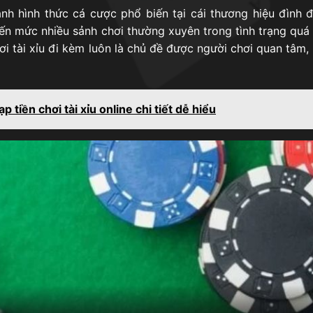
nh hình thức cá cược phổ biến tại cái thương hiệu đình 
đến mức nhiều sảnh chơi thường xuyên trong tình trạng quá 
hơi tài xỉu đi kèm luôn là chủ đề được người chơi quan tâm,
p tiền chơi tài xỉu online chi tiết dễ hiểu