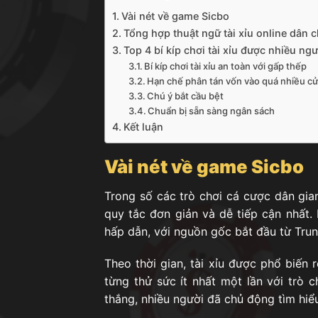
Vài nét về game Sicbo
Tổng hợp thuật ngữ tài xỉu online dân c
Top 4 bí kíp chơi tài xỉu được nhiều ng
Bí kíp chơi tài xỉu an toàn với gấp thếp
Hạn chế phân tán vốn vào quá nhiều c
Chú ý bắt cầu bệt
Chuẩn bị sẵn sàng ngân sách
Kết luận
Vài nét về game Sicbo
Trong số các trò chơi cá cược dân gia
quy tắc đơn giản và dễ tiếp cận nhất.
hấp dẫn, với nguồn gốc bắt đầu từ Tru
Theo thời gian, tài xỉu được phổ biến 
từng thử sức ít nhất một lần với trò c
thắng, nhiều người đã chủ động tìm hiểu