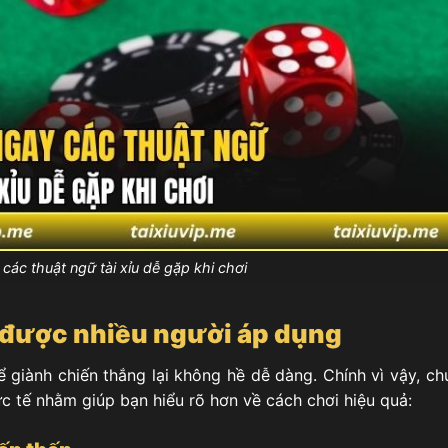
 các thuật ngữ tài xỉu dễ gặp khi chơi
ỉu được nhiều người áp dụng
 giành chiến thắng lại không hề dễ dàng. Chính vì vậy, ch
c tế nhằm giúp bạn hiểu rõ hơn về cách chơi hiệu quả: