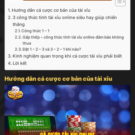
Nội Dung
Hướng dẫn cá cược cơ bản của tài xỉu
3 công thức tính tài xỉu online siêu hay giúp chiến
thắng
Công thức 1 – 1
Gấp thếp – công thức tính tài xỉu online đảm bảo không
thua
Đặt 1 – 2 – 3 và 3 – 2 – 1 khi nào?
Kinh nghiệm quan trọng khi cá cược tài xỉu phải biết
Lời kết
Hướng dẫn cá cược cơ bản của tài xỉu