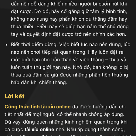
dẫn nên dễ dàng khiến nhiều người bị cuốn hút khi
đặt cược. Do đó, hãy cố gắng giữ tâm lý bình tình,
không nao núng hay phấn khích dù thắng đậm hay
thua nhiều. Điều này sẽ giúp bạn nắm thế chủ động
tay và quyết định đặt cược trở nên chính xác hơn.
Biết thời điểm dừng: Việc biết lúc nào nên dừng, lúc
nào nên chơi tiếp rất quan trọng. Hãy luôn đặt ra
một giới hạn cho bản thân về việc thắng – thua và
luôn tuân thủ giới hạn này. Nhờ đó, bạn không lo bị
thua quá đậm và giữ được những phần tiền thưởng
hấp dẫn khi chiến thắng.
Lời kết
Công thức tính tài xỉu online
đã được hướng dẫn chi
tiết nhất để mọi người có thể nhanh chóng áp dụng.
Dù vậy, đừng quên những kinh nghiệm quan trọng khi
cá cược
tài xỉu online
nhé. Nếu áp dụng thành công,