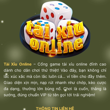
Tài Xỉu Online
– Cổng game tài xỉu online đỉnh cao
dành cho dân chơi thứ thiệt! Vào đây, bạn không chỉ
lắc xúc xắc mà còn lắc luôn cả… ví tiền cho đầy thêm.
Giao diện xịn mịn, nạp rút nhanh như chớp, kèo cược
đa dạng, thưởng lớn bùng nổ. Chơi là cuốn, thắng là
sướng, đúng chuẩn VIP từ tên gọi tới trải nghiệm!
THÔNG TIN LIÊN HỆ