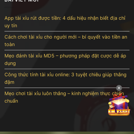
App tài xỉu rút được tiền: 4 dấu hiệu nhận biết địa chỉ
uy tín
Cách chơi tài xỉu cho người mới – bí quyết vào tiền an
toàn
Mẹo đánh tài xỉu MD5 – phương pháp đặt cược dễ áp
dụng
Công thức tính tài xỉu online: 3 tuyệt chiêu giúp thắng
đậm
✕
Mẹo chơi tài xỉu luôn thắng – kinh nghiệm thực chiến
chuẩn