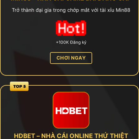
Trở thành đại gia trong chớp mắt với tài xỉu Min88
+100K Đăng ký
CHƠI NGAY
HDBET – NHÀ CÁI ONLINE THỨ THIỆT