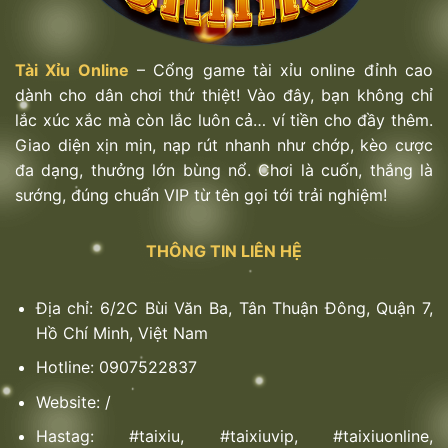
Đây là hình thức chơi Tài Xỉu kèo dễ hiểu, phù hợp
cho cả người mới lẫn người chơi lâu năm. Chỉ cần
dự đoán tổng điểm của ba viên xúc xắc là số chẵn
Tài Xỉu Online
– Cổng game tài xỉu online đỉnh cao
hay lẻ, bạn đã có thể tham gia mà không cần tính
dành cho dân chơi thứ thiệt! Vào đây, bạn không chỉ
toán phức tạp. Dù cơ bản, hình thức này vẫn hay
lắc xúc xắc mà còn lắc luôn cả… ví tiền cho đầy thêm.
nhờ tỷ lệ thắng ổn định, mang lại cảm giác an tâm
Giao diện xịn mịn, nạp rút nhanh như chớp, kèo cược
khi đặt cược.
đa dạng, thưởng lớn bùng nổ. Chơi là cuốn, thắng là
sướng, đúng chuẩn VIP từ tên gọi tới trải nghiệm!
Cược đôi
Là lựa chọn thú vị dành cho người yêu thích sự kết
THÔNG TIN LIÊN HỆ
hợp giữa may mắn và tính toán. Với hình thức này,
người chơi dự đoán số lượng cặp số giống nhau
xuất hiện trong ba viên xúc xắc, ví dụ như ra 3, 3
Địa chỉ: 6/2C Bùi Văn Ba, Tân Thuận Đông, Quận 7,
và 5 sẽ tính là một đôi. Hình thức cược đôi không
Hồ Chí Minh, Việt Nam
quá phức tạp, tỷ lệ ăn thưởng lớn và phù hợp cho
Hotline: 0907522837
những ai muốn tối ưu cơ hội chiến thắng một cách
Website: /
dễ tiếp cận.
Hastag: #taixiu, #taixiuvip, #taixiuonline,