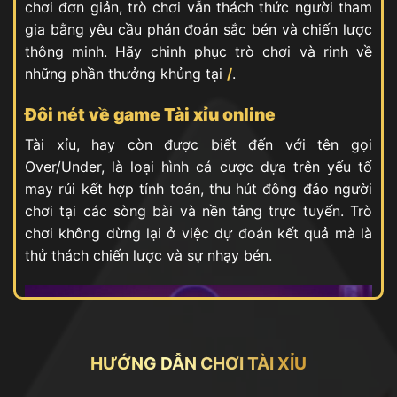
chơi đơn giản, trò chơi vẫn thách thức người tham
gia bằng yêu cầu phán đoán sắc bén và chiến lược
thông minh. Hãy chinh phục trò chơi và rinh về
những phần thưởng khủng tại
/
.
Đôi nét về game Tài xỉu online
Tài xỉu, hay còn được biết đến với tên gọi
Over/Under, là loại hình cá cược dựa trên yếu tố
may rủi kết hợp tính toán, thu hút đông đảo người
chơi tại các sòng bài và nền tảng trực tuyến. Trò
chơi không dừng lại ở việc dự đoán kết quả mà là
thử thách chiến lược và sự nhạy bén.
HƯỚNG DẪN CHƠI TÀI XỈU