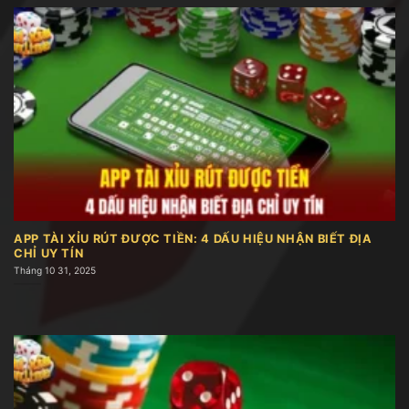
Sơ lược về Tài xỉu online
Người chơi sẽ được trải nghiệm trong không gian
chuyên nghiệp, giao diện trực quan, dễ sử dụng
cùng hệ thống dịch vụ tối ưu, đảm bảo an toàn và
tiện lợi trong từng lượt đặt cược.
APP TÀI XỈU RÚT ĐƯỢC TIỀN: 4 DẤU HIỆU NHẬN BIẾT ĐỊA
Ngoài các môn thể thao như bóng đá, bóng rổ,
CHỈ UY TÍN
tennis, tài xỉu còn mở rộng tới các sự kiện giải trí
Tháng 10 31, 2025
như eSports. Với dữ liệu phong phú và tỷ lệ trả
thưởng rõ ràng, đây là điểm đến lý tưởng cho
những ai đam mê cá cược hiện đại.
Tổng hợp các loại cược tài xỉu cực hot