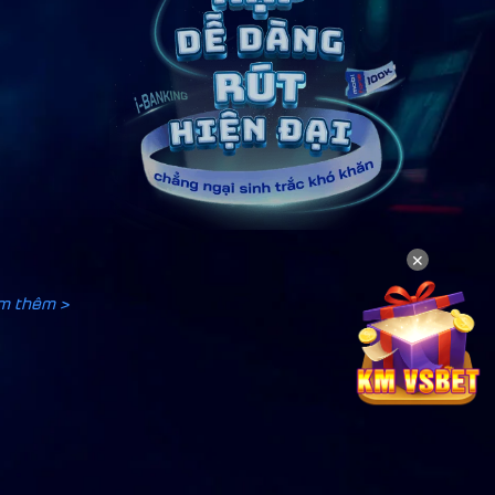
✕
m thêm >