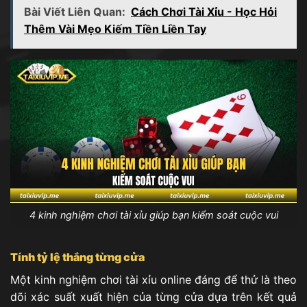
Bài Viết Liên Quan:
Cách Chơi Tài Xỉu - Học Hỏi
Thêm Vài Mẹo Kiếm Tiền Liền Tay
4 kinh nghiệm chơi tài xỉu giúp bạn kiểm soát cuộc vui
Tính tỷ lệ thắng từng cửa
Một kinh nghiệm chơi tài xỉu online đáng để thử là theo
dõi xác suất xuất hiện của từng cửa dựa trên kết quả