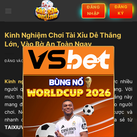
Bỏ
ĐĂNG
ĐĂNG
qua
KÝ
NHẬP
nội
dung
Kinh Nghiệm Chơi Tài Xỉu Dễ Thắng
Lớn, Vào Bờ An Toàn Ngay
×
ĐĂNG VÀO
THÁNG 8 2, 2025
BỞI
@SEO
Kinh nghiệm chơi tài xỉu
luôn là yếu tố được nhiều
người quan tâm khi tham gia giải trí trên mạng. Với
mức thưởng hấp dẫn cho các kèo thắng, nền tảng này
mang đến cơ hội gia tăng thu nhập rõ rệt cho người
chơi. Nếu bạn muốn cải thiện hiệu quả cá cược và
nhanh chóng về bờ, hãy theo dõi những chia sẻ từ
TAIXIUVIP
chi tiết dưới đây.