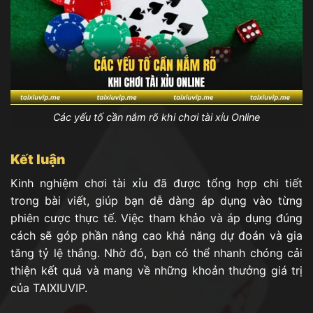
Các yếu tố cần nắm rõ khi chơi tài xỉu Online
Kết luận
Kinh nghiệm chơi tài xỉu đã được tổng hợp chi tiết
trong bài viết, giúp bạn dễ dàng áp dụng vào từng
phiên cược thực tế. Việc tham khảo và áp dụng đúng
cách sẽ góp phần nâng cao khả năng dự đoán và gia
tăng tỷ lệ thắng. Nhờ đó, bạn có thể nhanh chóng cải
thiện kết quả và mang về những khoản thưởng giá trị
của TAIXIUVIP.