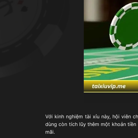
Với kinh nghiệm tài xỉu này, hội viên 
dùng còn tích lũy thêm một khoản tiền 
mãi.