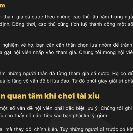
ệm
nh tham gia cá cược theo những cao thủ lâu năm trong ng
định. Đồng thời, cao thủ cũng tích luỹ thành công một s
nh nghiệm về họ, bạn cần cẩn thận chọn lựa nhóm để tránh 
a gạt hội viên nhấp vào tham gia. Chúng tôi mong hội viên
ăm những người thân đã từng tham gia cá cược. Họ có đủ 
á lo lắng về vấn đề bị lừa đảo. Từ đó phút giây giải trí ph
n quan tâm khi chơi tài xỉu
một số vấn đề hội viên phải đặc biệt lưu ý. Chúng tôi ghi
ỉu cho thấy có các điều sau bạn phải lưu ý, gồm:
 ai mà thay đổi chính kiến. Tuy những người đi trước có k