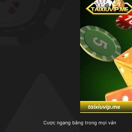
Cược ngang bằng trong mọi ván