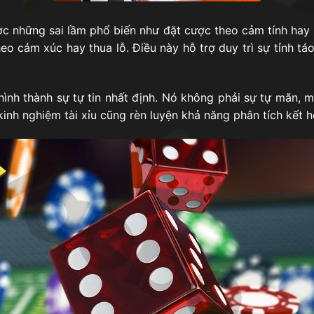
ợc những sai lầm phổ biến như đặt cược theo cảm tính hay
eo cảm xúc hay thua lỗ. Điều này hỗ trợ duy trì sự tỉnh tá
 hình thành sự tự tin nhất định. Nó không phải sự tự mãn, m
kinh nghiệm tài xỉu cũng rèn luyện khả năng phân tích kết h