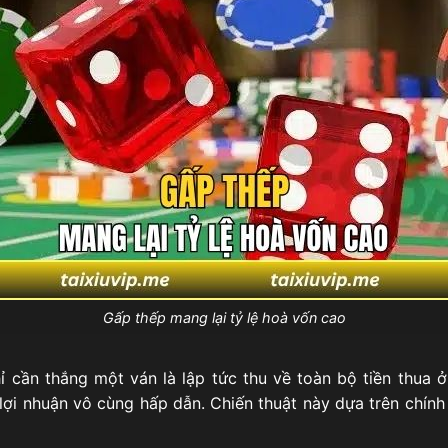
Gấp thếp mang lại tỷ lệ hoà vốn cao
chỉ cần thắng một ván là lập tức thu về toàn bộ tiền thua 
lợi nhuận vô cùng hấp dẫn. Chiến thuật này dựa trên chính