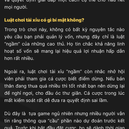
mọi người.
Luật chơi tài xỉu có gì bí mật không?
Trong trò chơi này, không có bất kỳ nguyên tắc nào
yêu cầu bạn phải quản lý vốn, nhưng đây chỉ là luật
“ngầm” của những cao thủ. Họ tin chắc khả năng linh
hoạt số vốn sẽ mang lại hiệu quả lợi nhuận hấp dẫn
hơn rất nhiều.
Ngoài ra, luật chơi tài xỉu “ngầm” còn nhắc nhở hội
viên phải tham gia cá cược biết điểm dừng. Nếu bản
thân đang thua quá nhiều thì tốt nhất bạn nên dừng lại
để nghỉ ngơi, cho đầu óc thư giãn. Cá cược trong lúc
mất kiểm soát rất dễ đưa ra quyết định sai lầm.
Dù đây là tựa game ngủ nhiên nhưng nhiều người vẫn
tin rằng thông qua “cầu” phần nào dự đoán trước kết
quả. Trước khi bắt đầu đặt cược, họ sẽ dành thời gian