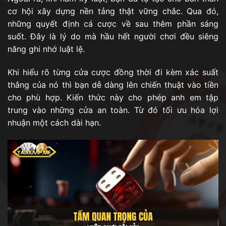
cơ hội xây dựng nền tảng thật vững chắc. Qua đó,
những quyết định cá cược về sau thêm phần sáng
suốt. Đây là lý do mà hầu hết người chơi đều siêng
năng ghi nhớ luật lệ.
Khi hiểu rõ từng cửa cược đồng thời đi kèm xác suất
thắng của nó thì bạn dễ dàng lên chiến thuật vào tiền
cho phù hợp. Kiến thức này cho phép anh em tập
trung vào những cửa an toàn. Từ đó tối ưu hóa lợi
nhuận một cách dài hạn.