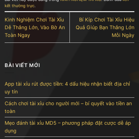
kết thường trực
.
Kinh Nghiệm Chơi Tài Xỉu
Bí Kíp Chơi Tài Xỉu Hiệu
Dễ Thắng Lớn, Vào Bờ An
Quả Giúp Bạn Thắng Lớn
Toàn Ngay
Mỗi Ngày
BÀI VIẾT MỚI
App tài xỉu rút được tiền: 4 dấu hiệu nhận biết địa chỉ
uy tín
Cách chơi tài xỉu cho người mới – bí quyết vào tiền an
toàn
Mẹo đánh tài xỉu MD5 – phương pháp đặt cược dễ áp
dụng