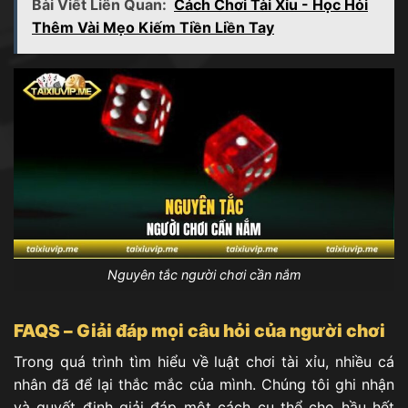
Bài Viết Liên Quan:
Cách Chơi Tài Xỉu - Học Hỏi
Thêm Vài Mẹo Kiếm Tiền Liền Tay
Nguyên tắc người chơi cần nắm
FAQS – Giải đáp mọi câu hỏi của người chơi
Trong quá trình tìm hiểu về luật chơi tài xỉu, nhiều cá
nhân đã để lại thắc mắc của mình. Chúng tôi ghi nhận
và quyết định giải đáp một cách cụ thể cho hầu hết