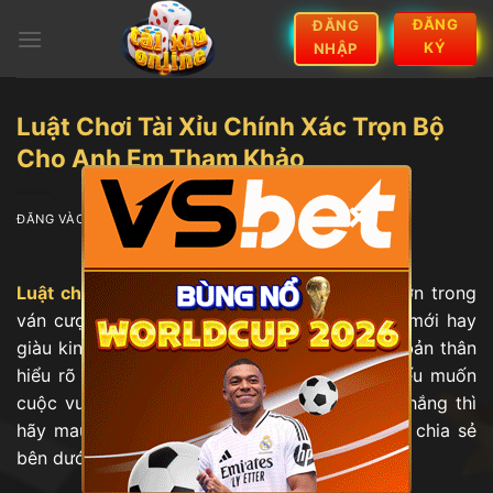
Bỏ
ĐĂNG
ĐĂNG
qua
KÝ
NHẬP
nội
dung
Luật Chơi Tài Xỉu Chính Xác Trọn Bộ
Cho Anh Em Tham Khảo
×
ĐĂNG VÀO
THÁNG 8 2, 2025
BỞI
@SEO
Luật chơi tài xỉu
có phải sẽ giúp bạn tự tin hơn trong
ván cược nếu nắm thật chi tiết? Dù là người mới hay
giàu kinh nghiệm đều chẳng dám khẳng định bản thân
hiểu rõ trọn mọi quy tắc của trò chơi này. Nếu muốn
cuộc vui thêm thăng hoa và nâng cao tỷ lệ thắng thì
hãy mau chóng đọc hết bài viết do
Taixiuvip
chia sẻ
bên dưới đây.