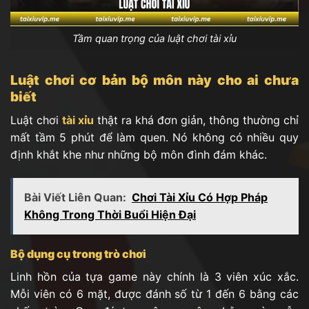
Tầm quan trọng của luật chơi tài xỉu
Luật chơi cơ bản bộ môn này cho ai chưa
biết
Luật chơi
tài xỉu
thật ra khá đơn giản, thông thường chỉ
mất tầm 5 phút để làm quen. Nó không có nhiều quy
định khắt khe như những bộ môn đình đám khác.
Bài Viết Liên Quan:
Chơi Tài Xỉu Có Hợp Pháp
Không Trong Thời Buổi Hiện Đại
Bộ dụng cụ trong trò chơi
Linh hồn của tựa game này chính là 3 viên xúc xắc.
Mỗi viên có 6 mặt, được đánh số từ 1 đến 6 bằng các