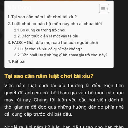
Nội Dung
Tại sao cần nắm luật chơi tài xỉu?
Luật chơi cơ bản bộ môn này cho ai chưa biết
Bộ dụng cụ trong trò chơi
Cách thức diễn ra một ván tài xỉu
FAQS – Giải đáp mọi câu hỏi của người chơi
Luật chơi tài xỉu có gì bí mật không?
Cần phải lưu ý những gì khi tham gia trò chơi này?
Kết bài
Tại sao cần nắm luật chơi tài xỉu?
Việc nắm luật chơi tài xỉu thường là điều kiện tiên
quyết để anh em có thể tham gia vào bộ môn cá cược
may rủi này. Chúng tôi luôn yêu cầu hội viên dành ít
thời gian ra để đọc qua những hướng dẫn do phía nhà
cái cung cấp trước khi bắt đầu.
Ngoài ra, khi nắm kỹ luật, bạn đã tự tạo cho bản thân