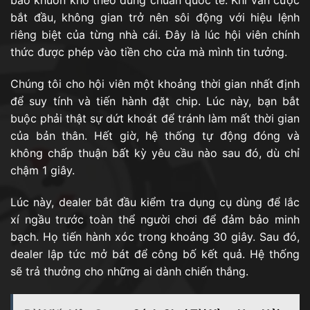
bảo khuôn khổ theo đúng chuẩn quốc tế. Khi ván cược
bắt đầu, không gian trở nên sôi động với hiệu lệnh
riêng biệt của từng nhà cái. Đây là lúc hội viên chính
thức được phép vào tiền cho cửa mà mình tin tưởng.
Chúng tôi cho hội viên một khoảng thời gian nhất định
để suy tính và tiến hành đặt chip. Lúc này, bạn bắt
buộc phải thật sự dứt khoát để tránh làm mất thời gian
của bản thân. Hết giờ, hệ thống tự động đóng và
không chấp thuận bất kỳ yêu cầu nào sau đó, dù chỉ
chậm 1 giây.
Lúc này, dealer bắt đầu kiểm tra dụng cụ dùng để lắc
xí ngầu trước toàn thể người chơi để đảm bảo minh
bạch. Họ tiến hành xóc trong khoảng 30 giây. Sau đó,
dealer lập tức mở bát để công bố kết quả. Hệ thống
sẽ trả thưởng cho những ai dành chiến thắng.