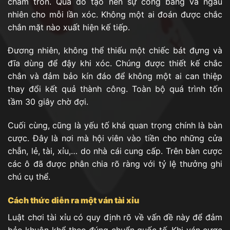
chấm tròn. Qua đó tạo nên sự công bằng và ngẫu
nhiên cho mỗi lần xóc. Không một ai đoán được chắc
chắn mặt nào xuất hiện kế tiếp.
Đương nhiên, không thể thiếu một chiếc bát đựng và
đĩa dùng để đậy khi xóc. Chúng được thiết kế chắc
chắn và đảm bảo kín đáo để không một ai can thiệp
thay đổi kết quả thành công. Toàn bộ quá trình tốn
tầm 30 giây chờ đợi.
Cuối cùng, cũng là yếu tố khá quan trọng chính là bàn
cược. Đây là nơi mà hội viên vào tiền cho những cửa
chẵn, lẻ, tài, xỉu,… do nhà cái cung cấp. Trên bàn cược
các ô đã được phân chia rõ ràng với tỷ lệ thưởng ghi
chú cụ thể.
Cách thức diễn ra một ván tài xỉu
Luật chơi tài xỉu có quy định rõ về vấn đề này để đảm