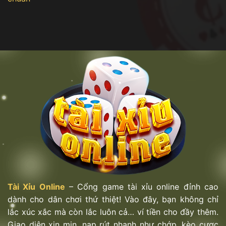
Tài Xỉu Online
– Cổng game tài xỉu online đỉnh cao
dành cho dân chơi thứ thiệt! Vào đây, bạn không chỉ
lắc xúc xắc mà còn lắc luôn cả… ví tiền cho đầy thêm.
Giao diện xịn mịn, nạp rút nhanh như chớp, kèo cược