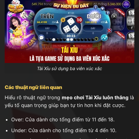
Tài Xỉu sử dụng ba viên xúc xắc
Các thuật ngữ liên quan
Hiểu rõ thuật ngữ trong
mẹo chơi Tài Xỉu luôn thắng
là
yếu tố quan trọng giúp bạn tự tin hơn khi đặt cược.
Over: Cửa dành cho tổng điểm từ 11 đến 18.
Under: Cửa dành cho tổng điểm từ 4 đến 10.