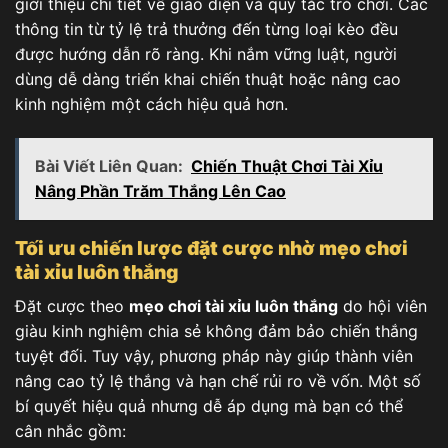
giới thiệu chi tiết về giao diện và quy tắc trò chơi. Các
thông tin từ tỷ lệ trả thưởng đến từng loại kèo đều
được hướng dẫn rõ ràng. Khi nắm vững luật, người
dùng dễ dàng triển khai chiến thuật hoặc nâng cao
kinh nghiệm một cách hiệu quả hơn.
Bài Viết Liên Quan:
Chiến Thuật Chơi Tài Xỉu
Nâng Phần Trăm Thắng Lên Cao
Tối ưu chiến lược đặt cược nhờ mẹo chơi
tài xỉu luôn thắng
Đặt cược theo
mẹo chơi tài xỉu luôn thắng
do hội viên
giàu kinh nghiệm chia sẻ không đảm bảo chiến thắng
tuyệt đối. Tuy vậy, phương pháp này giúp thành viên
nâng cao tỷ lệ thắng và hạn chế rủi ro về vốn. Một số
bí quyết hiệu quả nhưng dễ áp dụng mà bạn có thể
cân nhắc gồm: