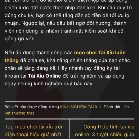
chiến lược đặt cược theo nhịp đan xen. Khi cầu duy trì
đúng chu kỳ, bạn có thể tăng dần số tiền để tối ưu lợi
nhuận. Ngược lại, nếu cầu bất ngờ đổi hướng, thành
viên nên dừng lại nhằm tránh mất kiểm soát khi cố
gắng gỡ vốn.
Nếu áp dụng thành công các
mẹo chơi Tài Xỉu luôn
thắng
đã chia sẻ, khả năng chiến thắng của bạn chắc
chắn sẽ tăng đáng kể. Hãy nhanh tay đăng ký tài
khoản tại
Tài Xỉu Online
để trải nghiệm và áp dụng
ngay những kinh nghiệm quý báu này.
Bài viết này được đăng trong
KINH NGHIỆM TÀI XỈU
. Đánh dấu
liên
kết thường trực
.
Top mẹo chơi tài xỉu trên
Công thức tính tài xỉu
điện thoại hiệu quả nhất
online: 3 tuyệt chiêu giúp