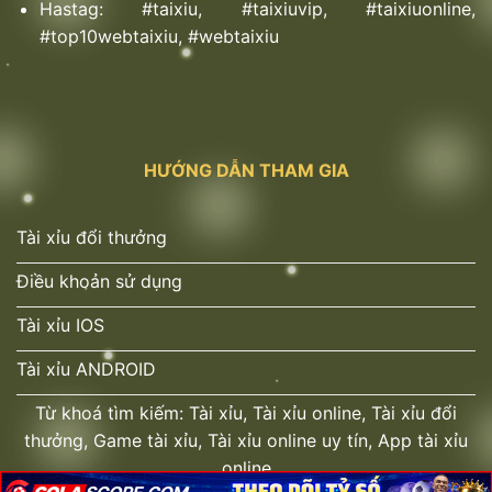
Hastag: #taixiu, #taixiuvip, #taixiuonline,
#top10webtaixiu, #webtaixiu
HƯỚNG DẪN THAM GIA
Tài xỉu đổi thưởng
Điều khoản sử dụng
Tài xỉu IOS
Tài xỉu ANDROID
Từ khoá tìm kiếm: Tài xỉu, Tài xỉu online, Tài xỉu đổi
thưởng, Game tài xỉu, Tài xỉu online uy tín, App tài xỉu
online