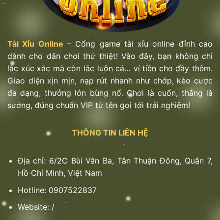
Tài Xỉu Online
– Cổng game tài xỉu online đỉnh cao
dành cho dân chơi thứ thiệt! Vào đây, bạn không chỉ
lắc xúc xắc mà còn lắc luôn cả… ví tiền cho đầy thêm.
Giao diện xịn mịn, nạp rút nhanh như chớp, kèo cược
đa dạng, thưởng lớn bùng nổ. Chơi là cuốn, thắng là
sướng, đúng chuẩn VIP từ tên gọi tới trải nghiệm!
THÔNG TIN LIÊN HỆ
Địa chỉ: 6/2C Bùi Văn Ba, Tân Thuận Đông, Quận 7,
Hồ Chí Minh, Việt Nam
Hotline: 0907522837
Website: /