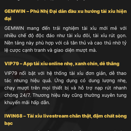
GEMWIN – Phú Nhị Đại dẫn đầu xu hướng tài xỉu hiện
đại
GEMWIN mang đến trải nghiệm tài xỉu mới mẻ với
nhiều chế độ độc đáo như tài xỉu đôi, tài xỉu rút gọn.
Nền tảng này phù hợp với cả tân thủ và cao thủ nhờ tỷ
lệ cược cạnh tranh và giao diện mượt mà.
VIP79 – App tài xỉu online nhẹ, xanh chín, dễ thắng
VIP79 nổi bật với hệ thống tài xỉu đơn giản, dễ thao
tác nhưng hiệu quả. Ứng dụng có dung lượng nhẹ,
chạy mượt trên mọi thiết bị và hỗ trợ nạp rút nhanh
chóng 24/7. Thương hiệu này cũng thường xuyên tung
khuyến mãi hấp dẫn.
IWIN68 – Tài xỉu livestream chân thật, đậm chất sòng
bạc