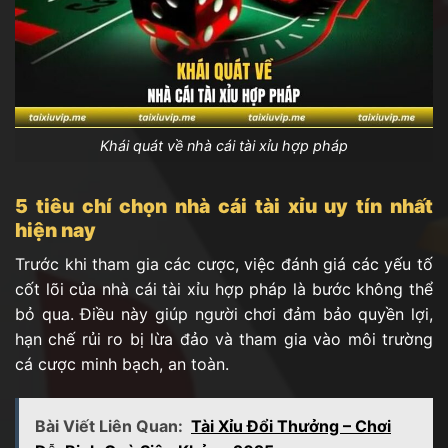
Khái quát về nhà cái tài xỉu hợp pháp
5 tiêu chí chọn nhà cái tài xỉu uy tín nhất
hiện nay
Trước khi tham gia các cược, việc đánh giá các yếu tố
cốt lõi của nhà cái tài xỉu hợp pháp là bước không thể
bỏ qua. Điều này giúp người chơi đảm bảo quyền lợi,
hạn chế rủi ro bị lừa đảo và tham gia vào môi trường
cá cược minh bạch, an toàn.
Bài Viết Liên Quan:
Tài Xỉu Đổi Thưởng – Chơi