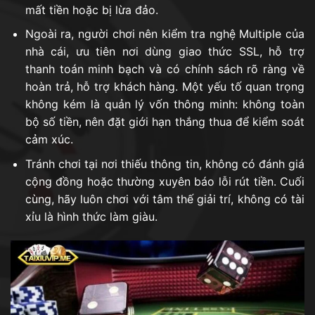
mất tiền hoặc bị lừa đảo.
Ngoài ra, người chơi nên kiểm tra nghệ Multiple của
nhà cái, ưu tiên nơi dùng giao thức SSL, hỗ trợ
thanh toán minh bạch và có chính sách rõ ràng về
hoàn trả, hỗ trợ khách hàng. Một yếu tố quan trọng
không kém là quản lý vốn thông minh: không toàn
bộ số tiền, nên đặt giới hạn thắng thua để kiểm soát
cảm xúc.
Tránh chơi tại nơi thiếu thông tin, không có đánh giá
cộng đồng hoặc thường xuyên báo lỗi rút tiền. Cuối
cùng, hãy luôn chơi với tâm thế giải trí, không có tài
xỉu là hình thức làm giàu.