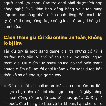
người chơi lựa chọn. Các trò chơi phải được tích hợp
công nghệ RNG đảm bảo công bằng và được cung
cấp bởi các hãng phần mềm danh tiếng. Bên cạnh đó,
tỷ lệ trả thưởng cũng được công khai rõ ràng, không bị
can thiệp.
Cách tham gia tài xỉu online an toàn, không
lo bị lừa
Tài xỉu tuy là một dạng game giải trí nhưng có tỷ lệ
thưởng hấp dẫn. Vì thế nó thu hút được nhiều người
tham gia. Ưu điểm tuy nhiều nhưng có thể biến thành
nhược điểm nếu người chơi không kiểm soát được bản
thân và sa đà vào tựa game này.
Để chơi tài xỉu online an toàn, anh em cần ưu tiên
lựa chọn nhà cái tài xỉu hợp pháp, có giấy phép
hoạt động rõ ràng từ các tổ chức quốc tế. Đây là
bước đầu tiên giúp bảo vệ tài khoản, hạn chế rủi ro