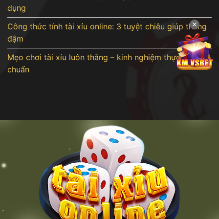
dụng
✕
Công thức tính tài xỉu online: 3 tuyệt chiêu giúp thắng
đậm
Mẹo chơi tài xỉu luôn thắng – kinh nghiệm thực chiến
chuẩn