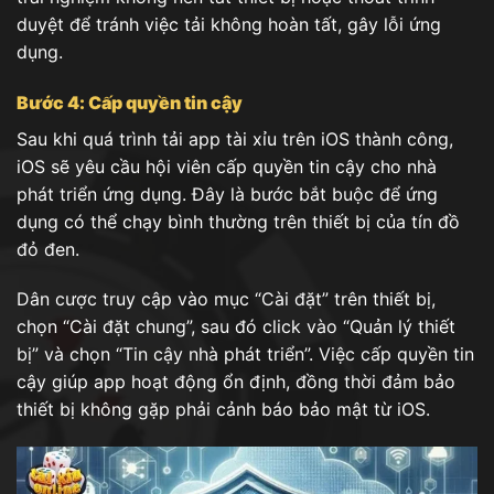
duyệt để tránh việc tải không hoàn tất, gây lỗi ứng
dụng.
Bước 4: Cấp quyền tin cậy
Sau khi quá trình tải app tài xỉu trên iOS thành công,
iOS sẽ yêu cầu hội viên cấp quyền tin cậy cho nhà
phát triển ứng dụng. Đây là bước bắt buộc để ứng
dụng có thể chạy bình thường trên thiết bị của tín đồ
đỏ đen.
Dân cược truy cập vào mục “Cài đặt” trên thiết bị,
chọn “Cài đặt chung”, sau đó click vào “Quản lý thiết
bị” và chọn “Tin cậy nhà phát triển”. Việc cấp quyền tin
cậy giúp app hoạt động ổn định, đồng thời đảm bảo
thiết bị không gặp phải cảnh báo bảo mật từ iOS.