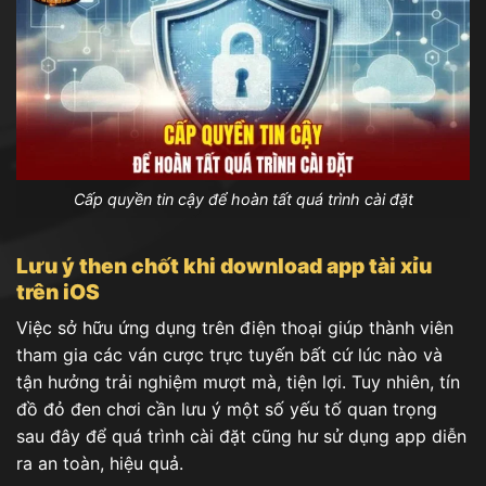
Cấp quyền tin cậy để hoàn tất quá trình cài đặt
Lưu ý then chốt khi download app tài xỉu
trên iOS
Việc sở hữu ứng dụng trên điện thoại giúp thành viên
tham gia các ván cược trực tuyến bất cứ lúc nào và
tận hưởng trải nghiệm mượt mà, tiện lợi. Tuy nhiên, tín
đồ đỏ đen chơi cần lưu ý một số yếu tố quan trọng
sau đây để quá trình cài đặt cũng hư sử dụng app diễn
ra an toàn, hiệu quả.