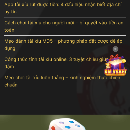
App tài xỉu rút được tiền: 4 dấu hiệu nhận biết địa chỉ
uy tín
Cách chơi tài xỉu cho người mới – bí quyết vào tiền an
toàn
Mẹo đánh tài xỉu MD5 – phương pháp đặt cược dễ áp
dụng
✕
Công thức tính tài xỉu online: 3 tuyệt chiêu giúp thắng
đậm
Mẹo chơi tài xỉu luôn thắng – kinh nghiệm thực chiến
chuẩn