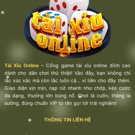
Tài Xỉu Online
– Cổng game tài xỉu online đỉnh cao
dành cho dân chơi thứ thiệt! Vào đây, bạn không chỉ
lắc xúc xắc mà còn lắc luôn cả… ví tiền cho đầy thêm.
Giao diện xịn mịn, nạp rút nhanh như chớp, kèo cược
đa dạng, thưởng lớn bùng nổ. Chơi là cuốn, thắng là
sướng, đúng chuẩn VIP từ tên gọi tới trải nghiệm!
THÔNG TIN LIÊN HỆ