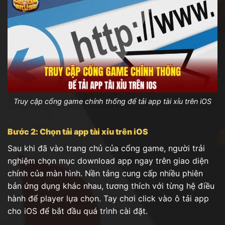
Truy cập cổng game chính thống để tải app tài xỉu trên iOS
Bước 2: Chọn tải app tài xỉu trên iOS
Sau khi đã vào trang chủ của cổng game, người trải
nghiệm chọn mục download app ngay trên giao diện
chính của màn hình. Nền tảng cung cấp nhiều phiên
bản ứng dụng khác nhau, tương thích với từng hệ điều
hành để player lựa chọn. Tay chơi click vào ô tải app
cho iOS để bắt đầu quá trình cài đặt.