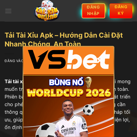
Bỏ
ĐĂNG
ĐĂNG
qua
KÝ
NHẬP
nội
dung
Tải Tài Xỉu Apk – Hướng Dẫn Cài Đặt
Nhanh Chóng, An Toàn
×
ĐĂNG VÀO
THÁNG 10 15, 2025
BỞI
MINH ÁNH
Tải tài xỉu apk
là lựa chọn lý tưởng cho những ai mong
muốn trải nghiệm game cá cược mượt mà và an toàn.
Phiên bản này do cổng game
Tài Xỉu Online
phát triển
cho phép người chơi cài đặt trực tiếp mà không cần
thông qua Google Play. Đây được xem là giải pháp tối
ưu, giúp hội viên tận hưởng không gian giải trí tiện lợi,
ổn định và bảo mật.