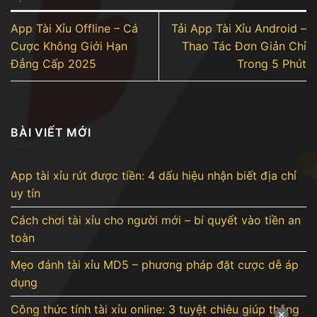
App Tài Xỉu Offline – Cá
Tải App Tài Xỉu Android –
Cược Không Giới Hạn
Thao Tác Đơn Giản Chỉ
Đẳng Cấp 2025
Trong 5 Phút
BÀI VIẾT MỚI
App tài xỉu rút được tiền: 4 dấu hiệu nhận biết địa chỉ
uy tín
Cách chơi tài xỉu cho người mới – bí quyết vào tiền an
toàn
Mẹo đánh tài xỉu MD5 – phương pháp đặt cược dễ áp
dụng
Công thức tính tài xỉu online: 3 tuyệt chiêu giúp thắng
✕