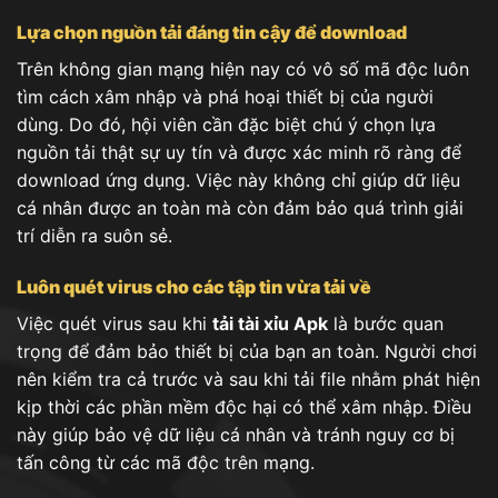
Lựa chọn nguồn tải đáng tin cậy để download
Trên không gian mạng hiện nay có vô số mã độc luôn
tìm cách xâm nhập và phá hoại thiết bị của người
dùng. Do đó, hội viên cần đặc biệt chú ý chọn lựa
nguồn tải thật sự uy tín và được xác minh rõ ràng để
download ứng dụng. Việc này không chỉ giúp dữ liệu
cá nhân được an toàn mà còn đảm bảo quá trình giải
trí diễn ra suôn sẻ.
Luôn quét virus cho các tập tin vừa tải về
Việc quét virus sau khi
tải tài xỉu Apk
là bước quan
trọng để đảm bảo thiết bị của bạn an toàn. Người chơi
nên kiểm tra cả trước và sau khi tải file nhằm phát hiện
kịp thời các phần mềm độc hại có thể xâm nhập. Điều
này giúp bảo vệ dữ liệu cá nhân và tránh nguy cơ bị
tấn công từ các mã độc trên mạng.