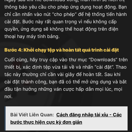
thông báo yêu cầu cho phép ứng dụng hoạt động. Bạn
chỉ cần nhấn vào nút “cho phép” để hệ thống tiến hành
cài đặt. Bước này rất quan trọng vì nếu không cấp
quyền, ứng dụng sẽ không thể hoạt động trên điện
thoại hay máy tính bảng.
Bước 4: Khởi chạy tệp và hoàn tất quá trình cài đặt
Cuối cùng, hãy truy cập vào thư mục “Downloads” trên
thiết bị, xác định tệp vừa tải về và nhấn “cài đặt”. Thao
tác này thường chỉ cần vài giây để hoàn tất. Sau khi
cài đặt thành công, bạn đã có thể mở ứng dụng và bắt
đầu tận hưởng những ván cược hấp dẫn mọi lúc, mọi
nơi.
Bài Viết Liên Quan:
Cách đăng nhập tài xỉu - Các
bước thực hiện cực kỳ đơn giản