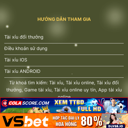
HƯỚNG DẪN THAM GIA
Tài xỉu đổi thưởng
Điều khoản sử dụng
Tài xỉu IOS
Tài xỉu ANDROID
Từ khoá tìm kiếm: Tài xỉu, Tài xỉu online, Tài xỉu đổi
thưởng, Game tài xỉu, Tài xỉu online uy tín, App tài xỉu
online
×
×
×
Bản quyền thuộc taixiuvip.me
×