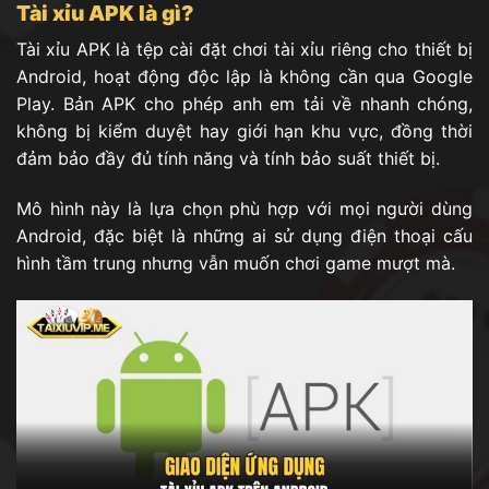
Tài xỉu APK là gì?
Tài xỉu APK là tệp cài đặt chơi tài xỉu riêng cho thiết bị
Android, hoạt động độc lập là không cần qua Google
Play. Bản APK cho phép anh em tải về nhanh chóng,
không bị kiểm duyệt hay giới hạn khu vực, đồng thời
đảm bảo đầy đủ tính năng và tính bảo suất thiết bị.
Mô hình này là lựa chọn phù hợp với mọi người dùng
Android, đặc biệt là những ai sử dụng điện thoại cấu
hình tầm trung nhưng vẫn muốn chơi game mượt mà.