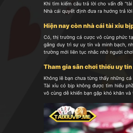
Khi tìm kiếm câu trả lời cho vấn đề “tài
Nhà cái quyết định đưa ra hướng trả lời
Hiện nay còn nhà cái tài xỉu b
Có, thị trường cá cược vô cùng phức t
gắng duy trì sự uy tín và minh bạch, n
trường mới liên tục nhắc nhở người chơi
Tham gia sân chơi thiếu uy tí
Không lẽ bạn chưa từng thấy những cá nh
Tài xỉu có bịp không được tìm hiểu ph
vô cùng dễ khiến bạn gặp khó khăn và 