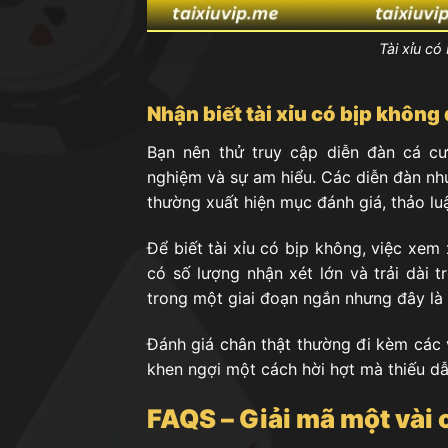
Tài xỉu c
Nhận biết tài xỉu có bịp khôn
Bạn nên thử truy cập diễn đàn cá cư
nghiệm và sự am hiểu. Các diễn đàn như
thường xuất hiện mục đánh giá, thảo luậ
Để biết tài xỉu có bịp không, việc xem 
có số lượng nhận xét lớn và trải dài t
trong một giai đoạn ngắn nhưng đây là
Đánh giá chân thật thường đi kèm các 
khen ngợi một cách hời hợt mà thiếu dẫ
FAQS – Giải mã một vài 