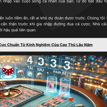
 nhập vào cuộc sống cá nhân của bạn. Từ đó bắt đầu h
 luôn tiềm ẩn, rất ai khó dự đoán được trước. Chúng tôi 
 cẩn thận trước khi gia nhập đường đua cá cược. Nhà cái
ới hậu quả liên quan.
u Cực Chuẩn Từ Kinh Nghiệm Của Cao Thủ Lâu Năm