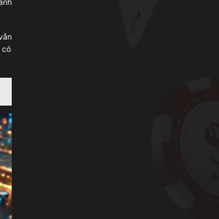
ành
vẫn
 có