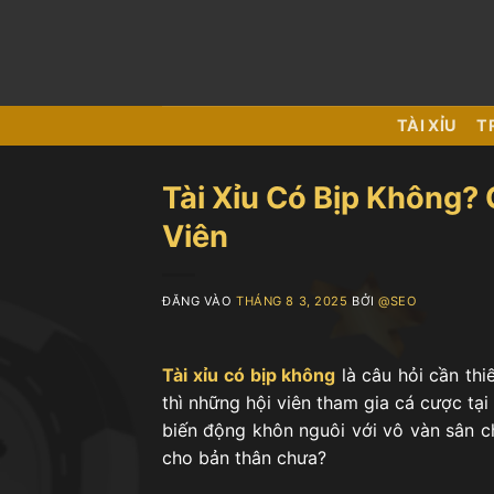
Bỏ
qua
nội
dung
TÀI XỈU
T
Tài Xỉu Có Bịp Không? 
Viên
ĐĂNG VÀO
THÁNG 8 3, 2025
BỞI
@SEO
Tài xỉu
có bịp không
là câu hỏi cần thi
thì những hội viên tham gia cá cược tạ
biến động khôn nguôi với vô vàn sân ch
cho bản thân chưa?