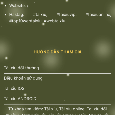
Website: /
Hastag: #taixiu, #taixiuvip, #taixiuonline,
#top10webtaixiu, #webtaixiu
HƯỚNG DẪN THAM GIA
Tài xỉu đổi thưởng
Điều khoản sử dụng
Tài xỉu IOS
Tài xỉu ANDROID
Từ khoá tìm kiếm: Tài xỉu, Tài xỉu online, Tài xỉu đổi