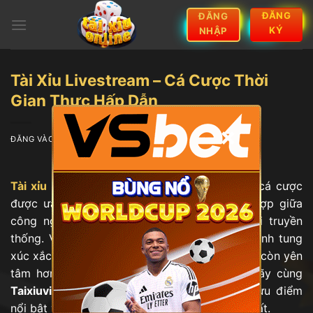
Bỏ
ĐĂNG
ĐĂNG
qua
KÝ
NHẬP
nội
dung
Tài Xỉu Livestream – Cá Cược Thời
Gian Thực Hấp Dẫn
×
ĐĂNG VÀO
THÁNG 8 2, 2025
BỞI
@SEO
Tài xỉu livestream
đang trở thành xu hướng cá cược
được ưa chuộng nhất hiện nay nhờ sự kết hợp giữa
công nghệ truyền hình trực tiếp và trò chơi truyền
thống. Với khả năng theo dõi trực tiếp quá trình tung
xúc xắc, người chơi không chỉ được giải trí mà còn yên
tâm hơn về tính minh bạch và công bằng. Hãy cùng
Taixiuvip
khám phá chi tiết về thể loại này, ưu điểm
nổi bật và những kinh nghiệm chơi hiệu quả nhất.