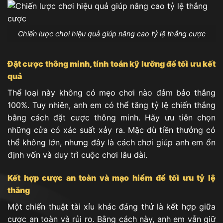
Chiến lược chơi hiệu quả giúp nâng cao tỷ lệ thắng cược
Đặt cược thông minh, tính toán kỹ lưỡng để tối ưu kết
quả
Thể loại này không có mẹo chơi nào đảm bảo thắng
100%. Tuy nhiên, anh em có thể tăng tỷ lệ chiến thắng
bằng cách đặt cược thông minh. Hãy ưu tiên chọn
những cửa có xác suất xảy ra. Mặc dù tiền thưởng có
thể không lớn, nhưng đây là cách chơi giúp anh em ổn
định vốn và duy trì cuộc chơi lâu dài.
Kết hợp cược an toàn và mạo hiểm để tối ưu tỷ lệ
thắng
Một chiến thuật tài xỉu khác đáng thử là kết hợp giữa
cược an toàn và rủi ro. Bằng cách này, anh em vẫn giữ