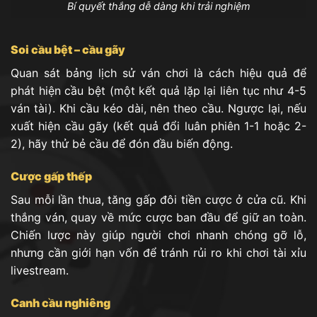
Bí quyết thắng dễ dàng khi trải nghiệm
Soi cầu bệt – cầu gãy
Quan sát bảng lịch sử ván chơi là cách hiệu quả để
phát hiện cầu bệt (một kết quả lặp lại liên tục như 4-5
ván tài). Khi cầu kéo dài, nên theo cầu. Ngược lại, nếu
xuất hiện cầu gãy (kết quả đổi luân phiên 1-1 hoặc 2-
2), hãy thử bẻ cầu để đón đầu biến động.
Cược gấp thếp
Sau mỗi lần thua, tăng gấp đôi tiền cược ở cửa cũ. Khi
thắng ván, quay về mức cược ban đầu để giữ an toàn.
Chiến lược này giúp người chơi nhanh chóng gỡ lỗ,
nhưng cần giới hạn vốn để tránh rủi ro khi chơi tài xỉu
livestream.
Canh cầu nghiêng