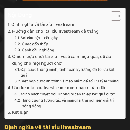
Nội Dung
Định nghĩa về tài xỉu livestream
Hướng dẫn chơi tài xỉu livestream dễ thắng
Soi cầu bệt – cầu gãy
Cược gấp thếp
Canh cầu nghiêng
Chiến lược chơi tài xỉu livestream hiệu quả, dễ áp
dụng cho mọi người chơi
Đặt cược thông minh, tính toán kỹ lưỡng để tối ưu kết
quả
Kết hợp cược an toàn và mạo hiểm để tối ưu tỷ lệ thắng
Ưu điểm tài xỉu livestream: minh bạch, hấp dẫn
Minh bạch tuyệt đối, không bị can thiệp kết quả cược
Tăng cường tương tác và mang lại trải nghiệm giải trí
sống động
Kết luận
Định nghĩa về tài xỉu livestream