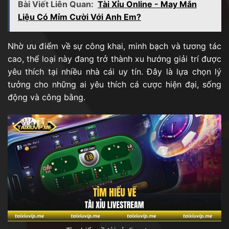
Bài Viết Liên Quan:
Tài Xỉu Online - May Mắn
Liệu Có Mỉm Cười Với Anh Em?
Nhờ ưu điểm về sự công khai, minh bạch và tương tác
cao, thể loại này đang trở thành xu hướng giải trí được
yêu thích tại nhiều nhà cái uy tín. Đây là lựa chọn lý
tưởng cho những ai yêu thích cá cược hiện đại, sống
động và công bằng.