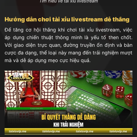
Tìm hiểu về tài xỉu livestream
Hướng dẫn chơi tài xỉu livestream dễ thắng
Để tăng cơ hội thắng khi chơi tài xỉu livestream, việc
áp dụng chiến thuật thông minh là yếu tố then chốt.
Với giao diện trực quan, đường truyền ổn định và bàn
cược đa dạng, thể loại này mang đến trải nghiệm mượt
mà và dễ áp dụng mẹo cực hiệu quả.