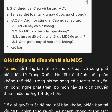
Nội Dung
Giới thiệu vài điều về tài xỉu MD5
Tại sao thể loại tài xỉu này được ưa chuộng?
FAQS – Câu hỏi cần giải đáp ngay lập tức
Tài xỉu này có bịp không?
Mã MD5 có thể bị làm giả không?
Làm sao để biết trang tài xỉu MD5 đó uy tín?
Chơi game này có hợp pháp không?
Kết bài
Giới thiệu vài điều về tài xỉu MD5
Tài xỉu
nổi tiếng là một trò chơi cờ bạc vô cùng phổ
biến đến từ Trung Quốc. Nó đã trở thành một phần
không thể thiếu trong những sòng cá cược trực tuyến.
Khi công nghệ phát triển, bộ môn này đã dịch chuyển
theo chiều hướng tốt đẹp hơn.
Để giải quyết triệt để mọi nỗi băn khoăn, phiên bản tài
xỉu MD5 chính thức ra đời và nhanh chóng “oanh tạc”