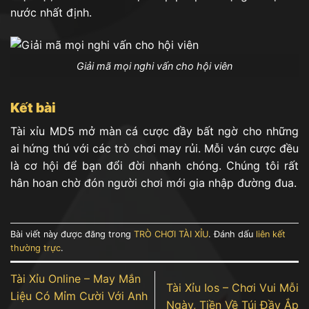
nước nhất định.
Giải mã mọi nghi vấn cho hội viên
Kết bài
Tài xỉu MD5 mở màn cá cược đầy bất ngờ cho những
ai hứng thú với các trò chơi may rủi. Mỗi ván cược đều
là cơ hội để bạn đổi đời nhanh chóng. Chúng tôi rất
hân hoan chờ đón người chơi mới gia nhập đường đua.
Bài viết này được đăng trong
TRÒ CHƠI TÀI XỈU
. Đánh dấu
liên kết
thường trực
.
Tài Xỉu Online – May Mắn
Tài Xỉu Ios – Chơi Vui Mỗi
Liệu Có Mỉm Cười Với Anh
Ngày, Tiền Về Túi Đầy Ắp