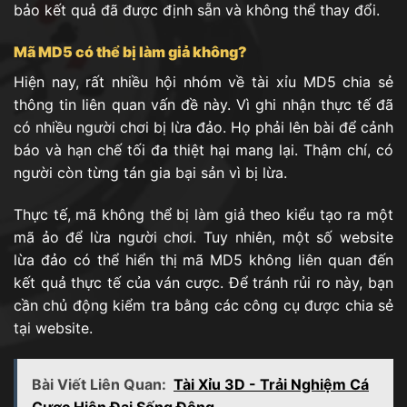
bảo kết quả đã được định sẵn và không thể thay đổi.
Mã MD5 có thể bị làm giả không?
Hiện nay, rất nhiều hội nhóm về tài xỉu MD5 chia sẻ
thông tin liên quan vấn đề này. Vì ghi nhận thực tế đã
có nhiều người chơi bị lừa đảo. Họ phải lên bài để cảnh
báo và hạn chế tối đa thiệt hại mang lại. Thậm chí, có
người còn từng tán gia bại sản vì bị lừa.
Thực tế, mã không thể bị làm giả theo kiểu tạo ra một
mã ảo để lừa người chơi. Tuy nhiên, một số website
lừa đảo có thể hiển thị mã MD5 không liên quan đến
kết quả thực tế của ván cược. Để tránh rủi ro này, bạn
cần chủ động kiểm tra bằng các công cụ được chia sẻ
tại website.
Bài Viết Liên Quan:
Tài Xỉu 3D - Trải Nghiệm Cá
Cược Hiện Đại Sống Động