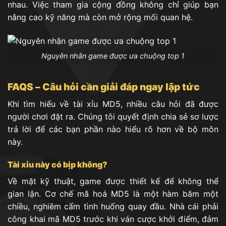
nhau. Việc tham gia cộng đồng không chỉ giúp bạn
nâng cao kỹ năng mà còn mở rộng mối quan hệ.
Nguyên nhân game được ưa chuộng top 1
FAQS – Câu hỏi cần giải đáp ngay lập tức
Khi tìm hiểu về tài xỉu MD5, nhiều câu hỏi đã được
người chơi đặt ra. Chúng tôi quyết định chia sẻ sơ lược
trả lời để các bạn phần nào hiểu rõ hơn về bộ môn
này.
Tài xỉu này có bịp không?
Về mặt kỹ thuật, game được thiết kế để không thể
gian lận. Cơ chế mã hoá MD5 là một hàm băm một
chiều, nghiêm cấm tình huống quay đầu. Nhà cái phải
công khai mã MD5 trước khi ván cược khởi điểm, đảm