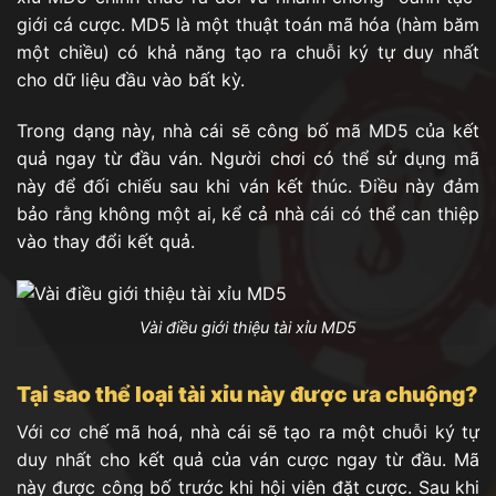
giới cá cược. MD5 là một thuật toán mã hóa (hàm băm
một chiều) có khả năng tạo ra chuỗi ký tự duy nhất
cho dữ liệu đầu vào bất kỳ.
Trong dạng này, nhà cái sẽ công bố mã MD5 của kết
quả ngay từ đầu ván. Người chơi có thể sử dụng mã
này để đối chiếu sau khi ván kết thúc. Điều này đảm
bảo rằng không một ai, kể cả nhà cái có thể can thiệp
vào thay đổi kết quả.
Vài điều giới thiệu tài xỉu MD5
Tại sao thể loại tài xỉu này được ưa chuộng?
Với cơ chế mã hoá, nhà cái sẽ tạo ra một chuỗi ký tự
duy nhất cho kết quả của ván cược ngay từ đầu. Mã
này được công bố trước khi hội viên đặt cược. Sau khi