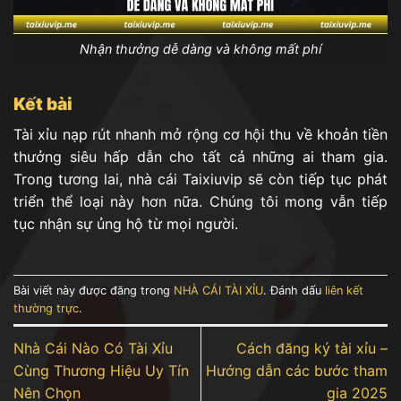
Nhận thưởng dễ dàng và không mất phí
Kết bài
Tài xỉu nạp rút nhanh mở rộng cơ hội thu về khoản tiền
thưởng siêu hấp dẫn cho tất cả những ai tham gia.
Trong tương lai, nhà cái Taixiuvip sẽ còn tiếp tục phát
triển thể loại này hơn nữa. Chúng tôi mong vẫn tiếp
tục nhận sự ủng hộ từ mọi người.
Bài viết này được đăng trong
NHÀ CÁI TÀI XỈU
. Đánh dấu
liên kết
thường trực
.
Nhà Cái Nào Có Tài Xỉu
Cách đăng ký tài xỉu –
Cùng Thương Hiệu Uy Tín
Hướng dẫn các bước tham
Nên Chọn
gia 2025