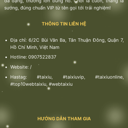
đa dạng, thưởng lớn bùng nổ. Chơi là cuốn, thắng là
sướng, đúng chuẩn VIP từ tên gọi tới trải nghiệm!
THÔNG TIN LIÊN HỆ
Địa chỉ: 6/2C Bùi Văn Ba, Tân Thuận Đông, Quận 7,
Hồ Chí Minh, Việt Nam
Hotline: 0907522837
Website: /
Hastag: #taixiu, #taixiuvip, #taixiuonline,
#top10webtaixiu, #webtaixiu
HƯỚNG DẪN THAM GIA