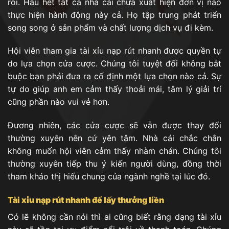
rồi. Hầu hết tất cả nhà cái chưa xuất hiện đơn vị nào
thực hiện hành động này cả. Họ tập trung phát triển
song song ở sản phẩm và chất lượng dịch vụ đi kèm.
Hội viên tham gia tài xỉu nạp rút nhanh được quyền tự
do lựa chọn cửa cược. Chúng tôi tuyệt đối không bắt
buộc bạn phải đưa ra cố định một lựa chọn nào cả. Sự
tự do giúp anh em cảm thấy thoải mái, tâm lý giải trí
cũng phần nào vui vẻ hơn.
Đương nhiên, các cửa cược sẽ vẫn được thay đổi
thường xuyên nên cứ yên tâm. Nhà cái chắc chắn
không muốn hội viên cảm thấy nhàm chán. Chúng tôi
thường xuyên tiếp thu ý kiến người dùng, đồng thời
tham khảo thị hiếu chung của ngành nghề tại lúc đó.
Tài xỉu nạp rút nhanh để lấy thưởng liền
Có lẽ không cần nói thì ai cũng biết rằng dạng tài xỉu