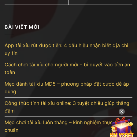
BÀI VIẾT MỚI
App tài xỉu rút được tiền: 4 dấu hiệu nhận biết địa chỉ
uy tín
Cách chơi tài xỉu cho người mới – bí quyết vào tiền an
toàn
Mẹo đánh tài xỉu MD5 – phương pháp đặt cược dễ áp
dụng
Công thức tính tài xỉu online: 3 tuyệt chiêu giúp thắng
đậm
✕
Mẹo chơi tài xỉu luôn thắng – kinh nghiệm thực chiến
chuẩn