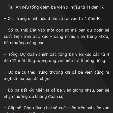
+ Tài: Ăn nếu tổng điểm ba viên xí ngầu từ 11 đến 17.
+ Xỉu: Trúng mánh nếu điểm số rơi vào từ 4 đến 10.
+ Số cụ thể: Đặt vào một con số mà bạn dự đoán sẽ
xuất hiện trên xúc xắc – càng nhiều viên trùng khớp,
tiền thưởng càng cao.
+ Tổng: Dự đoán chính xác tổng ba viên xúc xắc từ 4
đến 17, mỗi tổng tương ứng với mức trả thưởng riêng.
+ Bộ ba cụ thể: Trúng thưởng khi cả ba viên cùng ra
một số mà bạn đã chọn.
+ Bộ ba bất kỳ: Miễn là cả ba viên giống nhau, bạn sẽ
nhận thưởng dù không đoán số.
+ Cặp số: Chọn đúng hai số xuất hiện trên hai viên xúc