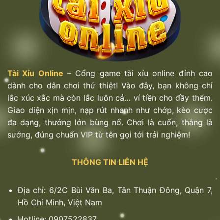
Tài Xỉu Online
– Cổng game tài xỉu online đỉnh cao
dành cho dân chơi thứ thiệt! Vào đây, bạn không chỉ
lắc xúc xắc mà còn lắc luôn cả… ví tiền cho đầy thêm.
Giao diện xịn mịn, nạp rút nhanh như chớp, kèo cược
đa dạng, thưởng lớn bùng nổ. Chơi là cuốn, thắng là
sướng, đúng chuẩn VIP từ tên gọi tới trải nghiệm!
THÔNG TIN LIÊN HỆ
Địa chỉ: 6/2C Bùi Văn Ba, Tân Thuận Đông, Quận 7,
Hồ Chí Minh, Việt Nam
Hotline: 0907522837