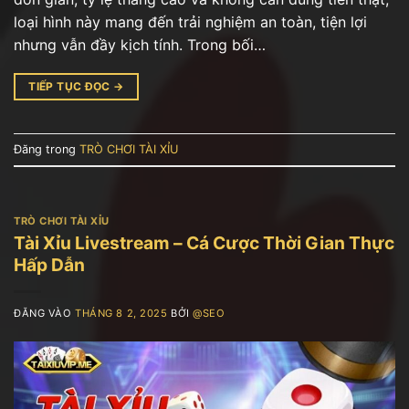
loại hình này mang đến trải nghiệm an toàn, tiện lợi
nhưng vẫn đầy kịch tính. Trong bối…
TIẾP TỤC ĐỌC
→
Đăng trong
TRÒ CHƠI TÀI XỈU
TRÒ CHƠI TÀI XỈU
Tài Xỉu Livestream – Cá Cược Thời Gian Thực
Hấp Dẫn
ĐĂNG VÀO
THÁNG 8 2, 2025
BỞI
@SEO