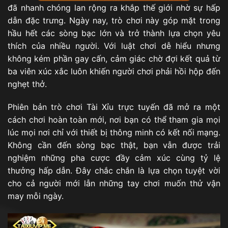
đã nhanh chóng lan rộng ra khắp thế giới nhờ sự hấp
dẫn đặc trưng. Ngày nay, trò chơi này góp mặt trong
hầu hết các sòng bạc lớn và trở thành lựa chọn yêu
thích của nhiều người. Với luật chơi dễ hiểu nhưng
không kém phần gay cấn, cảm giác chờ đợi kết quả từ
ba viên xúc xắc luôn khiến người chơi phải hồi hộp đến
nghẹt thở.
Phiên bản trò chơi Tài Xỉu trực tuyến đã mở ra một
cách chơi hoàn toàn mới, nơi bạn có thể tham gia mọi
lúc mọi nơi chỉ với thiết bị thông minh có kết nối mạng.
Không cần đến sòng bạc thật, bạn vẫn được trải
nghiệm những pha cược đầy cảm xúc cùng tỷ lệ
thưởng hấp dẫn. Đây chắc chắn là lựa chọn tuyệt vời
cho cả người mới lẫn những tay chơi muốn thử vận
may mỗi ngày.