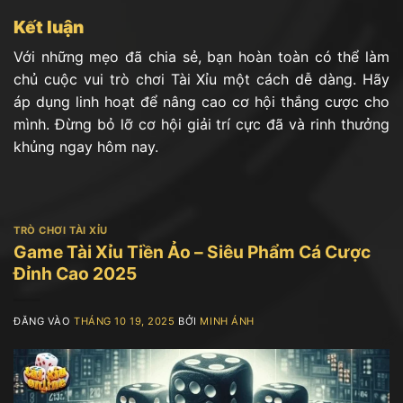
Kết luận
Với những mẹo đã chia sẻ, bạn hoàn toàn có thể làm
chủ cuộc vui trò chơi Tài Xỉu một cách dễ dàng. Hãy
áp dụng linh hoạt để nâng cao cơ hội thắng cược cho
mình. Đừng bỏ lỡ cơ hội giải trí cực đã và rinh thưởng
khủng ngay hôm nay.
TRÒ CHƠI TÀI XỈU
Game Tài Xỉu Tiền Ảo – Siêu Phẩm Cá Cược
Đỉnh Cao 2025
ĐĂNG VÀO
THÁNG 10 19, 2025
BỞI
MINH ÁNH