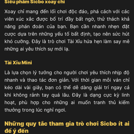
Siêu phẩm Sicbo xoay chỉ
Xoay chỉ mang đến lối chơi độc đáo, phá cách với các
viên xúc xắc được bố trí đầy bất ngờ, thử thách khả
năng phán đoán của bạn. Bạn cần nhanh nhẹn đặt
cược dựa trên những yếu tố bất định, tạo nên sức hút
khó cưỡng. Đây là trò chơi Tài Xỉu hứa hẹn làm say mê
những ai yêu thích sự mới lạ.
Tài Xỉu Mini
Là lựa chọn lý tưởng cho người chơi yêu thích nhịp độ
nhanh và thao tác đơn giản. Với thời gian mỗi ván chỉ
kéo dài vài giây, bạn có thể dễ dàng giải trí ngay cả
khi không rảnh tay quá lâu. Đây là dạng cực kỳ linh
hoạt, phù hợp cho những ai muốn tranh thủ kiếm
thưởng trong lúc nghỉ ngơi.
Những quy tắc tham gia trò chơi Sicbo ít ai
để ý đến