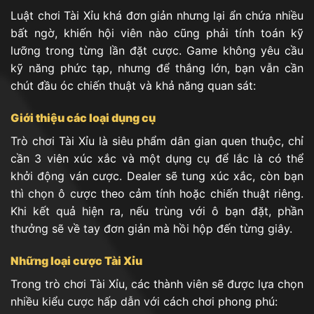
Luật chơi Tài Xỉu khá đơn giản nhưng lại ẩn chứa nhiều
bất ngờ, khiến hội viên nào cũng phải tính toán kỹ
lưỡng trong từng lần đặt cược. Game không yêu cầu
kỹ năng phức tạp, nhưng để thắng lớn, bạn vẫn cần
chút đầu óc chiến thuật và khả năng quan sát:
Giới thiệu các loại dụng cụ
Trò chơi Tài Xỉu là siêu phẩm dân gian quen thuộc, chỉ
cần 3 viên xúc xắc và một dụng cụ để lắc là có thể
khởi động ván cược. Dealer sẽ tung xúc xắc, còn bạn
thì chọn ô cược theo cảm tính hoặc chiến thuật riêng.
Khi kết quả hiện ra, nếu trùng với ô bạn đặt, phần
thưởng sẽ về tay đơn giản mà hồi hộp đến từng giây.
Những loại cược Tài Xỉu
Trong trò chơi Tài Xỉu, các thành viên sẽ được lựa chọn
nhiều kiểu cược hấp dẫn với cách chơi phong phú: