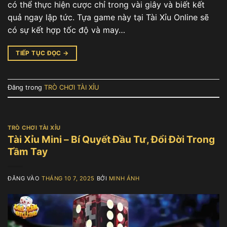
có thể thực hiện cược chỉ trong vài giây và biết kết
quả ngay lập tức. Tựa game này tại Tài Xỉu Online sẽ
có sự kết hợp tốc độ và may…
TIẾP TỤC ĐỌC
→
Đăng trong
TRÒ CHƠI TÀI XỈU
TRÒ CHƠI TÀI XỈU
Tài Xỉu Mini – Bí Quyết Đầu Tư, Đổi Đời Trong
Tầm Tay
ĐĂNG VÀO
THÁNG 10 7, 2025
BỞI
MINH ÁNH